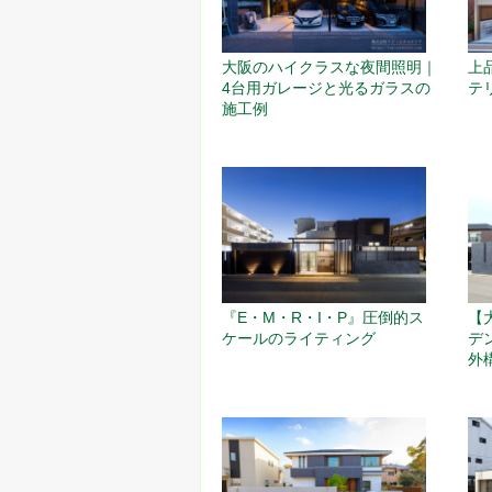
大阪のハイクラスな夜間照明｜
上
4台用ガレージと光るガラスの
テ
施工例
『E・M・R・I・P』圧倒的ス
【
ケールのライティング
デ
外