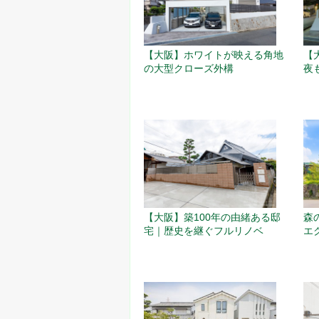
【
【大阪】ホワイトが映える角地
夜
の大型クローズ外構
【大阪】築100年の由緒ある邸
森
宅｜歴史を継ぐフルリノベ
エ