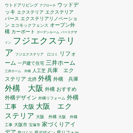
ウッドデ
ウトドアリビング
アプローチ
ッキ
エクステリア
エクステリア
エクステリアリノベーショ
パース
ン
オープン外
エコモックフェンス
構
カーポート
ガーデンルーム
パースデザ
フジエクステリ
イン
ア
リフォ
フジエクステリア 口コミ
三井ホーム
ーム
一戸建て住宅
兵庫 エク
人工芝
三井ホーム 外構
外構
ステリア
外構 兵庫
北摂
外構 大阪
外構 おすすめ
外構
外構デザイン
外構リフォーム
大阪 エク
工事 大阪
ステリア
大阪 外構
大阪 外構
家づくりアイ
大阪市
工事
宝塚市
デア
庭リフォー
庭デザイン
庭づくり