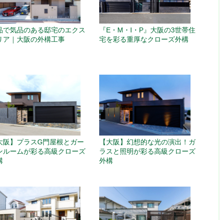
品で気品のある邸宅のエクス
『E・M・I・P』大阪の3世帯住
リア｜大阪の外構工事
宅を彩る重厚なクローズ外構
大阪】プラスG門屋根とガー
【大阪】幻想的な光の演出！ガ
ンルームが彩る高級クローズ
ラスと照明が彩る高級クローズ
構
外構