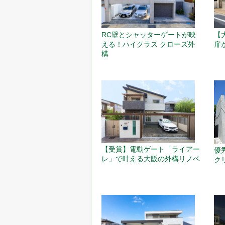
RC壁とシャッターゲートが映
【
える！ハイクラス クローズ外
扉
構
【受賞】電動ゲート「ライアー
優
レ」で叶える大阪の外構リノベ
ク