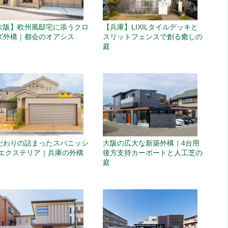
大阪】欧州風邸宅に添うクロ
【兵庫】LIXILタイルデッキと
ズ外構｜都会のオアシス
スリットフェンスで創る癒しの
庭
だわりの詰まったスパニッシ
大阪の広大な新築外構｜4台用
 エクステリア｜兵庫の外構
後方支持カーポートと人工芝の
庭