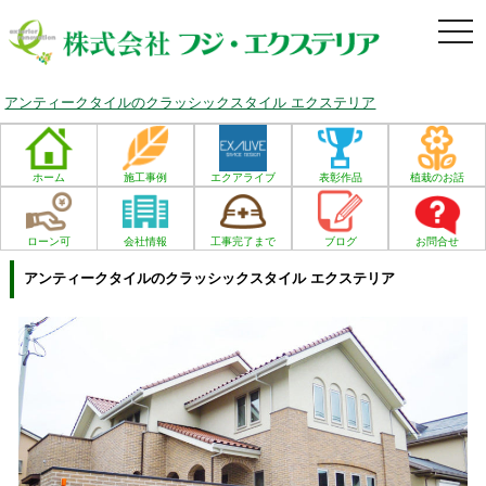
togg
navi
アンティークタイルのクラッシックスタイル エクステリア
ホーム
施工事例
エクアライブ
表彰作品
植栽のお話
ローン可
会社情報
工事完了まで
ブログ
お問合せ
アンティークタイルのクラッシックスタイル エクステリア