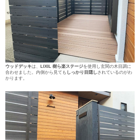
ウッドデッキ
は、
LIXIL 樹ら楽ステージ
を使用し
玄関の木目調に
合わせました。
内側から見ても
しっかり目隠し
されているのがわ
かります。