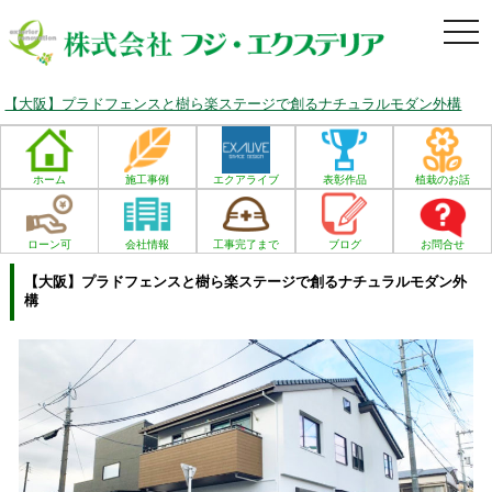
togg
navi
【大阪】プラドフェンスと樹ら楽ステージで創るナチュラルモダン外構
ホーム
施工事例
エクアライブ
表彰作品
植栽のお話
ローン可
会社情報
工事完了まで
ブログ
お問合せ
【大阪】プラドフェンスと樹ら楽ステージで創るナチュラルモダン外
構