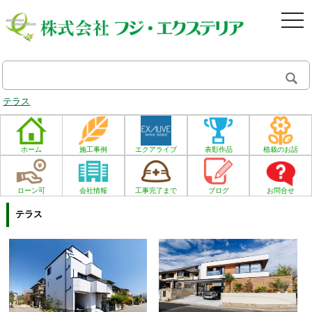
togg
navi
テラス
ホーム
施工事例
エクアライブ
表彰作品
植栽のお話
ローン可
会社情報
工事完了まで
ブログ
お問合せ
テラス