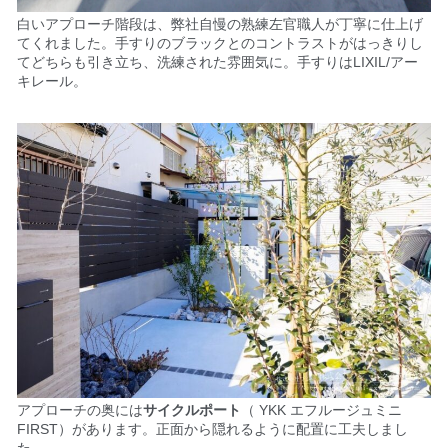
白いアプローチ階段は、弊社自慢の熟練左官職人が丁寧に仕上げ
てくれました。手すりのブラックとのコントラストがはっきりし
てどちらも引き立ち、洗練された雰囲気に。
手すりはLIXIL/アー
キレール。
アプローチの奥には
サイクルポート
（ YKK エフルージュミニ
FIRST）があります。正面
から隠れるように配置に工夫しまし