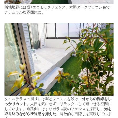
隣地境界には塀+エコモックフェンス。木調ダークブラウン色で
ナチュラルな雰囲気に。
タイルテラスの周りには塀とフェンスを設け、
外からの視線をし
っかりカット
。人目を気にせず、リラックスして過ごせる空間に
しています。
道路側にはすりガラス調のフェンスを採用し、
光を
取り込みながら圧迫感を抑えた
、開放的な目隠しを実現していま