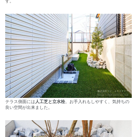
す。
テラス側面には
人工芝と立水栓
。お手入れもしやすく、
気持ちの
良い空間が出来ました。