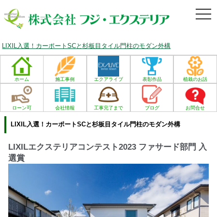
togg
navi
LIXIL入選！カーポートSCと杉板目タイル門柱のモダン外構
ホーム
施工事例
エクアライブ
表彰作品
植栽のお話
ローン可
会社情報
工事完了まで
ブログ
お問合せ
LIXIL入選！カーポートSCと杉板目タイル門柱のモダン外構
LIXILエクステリアコンテスト2023 ファサード部門 入
選賞