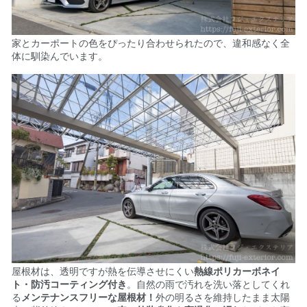
家とカーポートの色をぴったり合わせられたので、違和感なく全
体に馴染んでいます。
屋根材は、透明ですが熱を伝導させにくい
熱線ポリカーボネイ
ト・
防汚コーティング付き
。
自然の雨で汚れを洗い落としてくれ
る
メンテナンスフリーな屋根材！
外の
明るさを維持したまま太陽