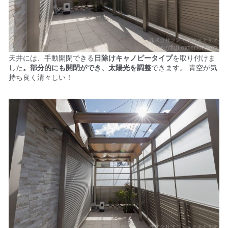
天井には、手動開閉できる
日除けキャノピータイプ
を取り付けま
した
。部分的にも開閉ができ、太陽光を調整
できます。
青空が気
持ち良く清々しい！