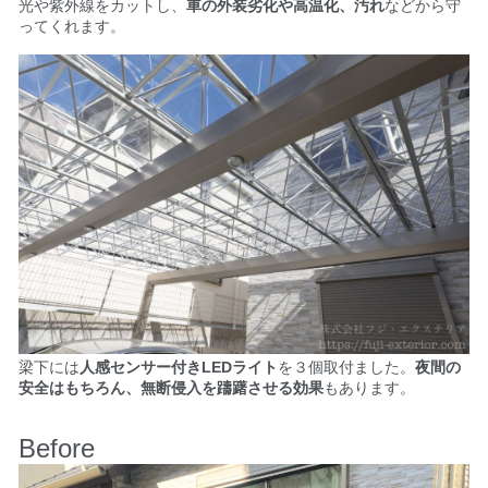
光や紫外線をカットし、
車の外装劣化や高温化、汚れ
などから守
ってくれます。
梁下には
人感センサー付きLEDライト
を３個取付ました。
夜間の
安全はもちろん、
無断侵入を躊躇させる効果
もあります。
Before