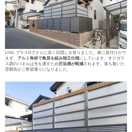
LIXIL プラスGでさらに高く目隠しを造りました。家に直付けがで
きず、
アルミ角材で鳥居を組み独立仕様
にしています。すりガラ
ス調のパネルは光を通すため
圧迫感が軽減
されます。
落ち着いた
雰囲気がご希望通りになりました。