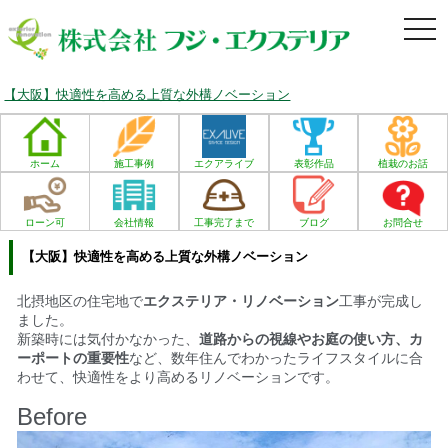
togg
navi
【大阪】快適性を高める上質な外構ノベーション
ホーム
施工事例
エクアライブ
表彰作品
植栽のお話
ローン可
会社情報
工事完了まで
ブログ
お問合せ
【大阪】快適性を高める上質な外構ノベーション
北摂地区の住宅地で
エクステリア・リノベーション
工事が完成し
ました。
新築時には気付かなかった、
道路からの視線やお庭の使い方、カ
ーポートの重要性
など、数年住んでわかったライフスタイルに合
わせて、快適性をより高めるリノベーションです。
Before