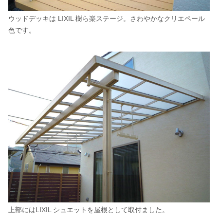
ウッドデッキ
は
LIXIL 樹ら楽ステージ
。さわやかな
クリエペール
色
です。
上部には
LIXIL シュエット
を
屋根
として取付ました。