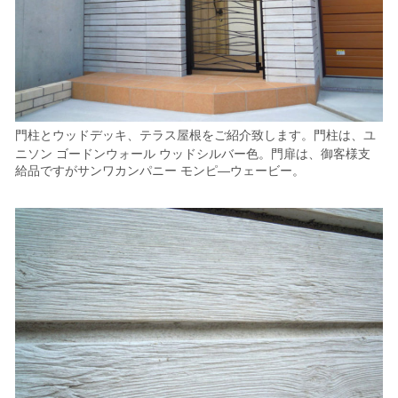
門柱
と
ウッドデッキ、テラス屋根
をご紹介致します。
門柱は、
ユ
ニソン ゴードンウォール ウッドシルバー色。
門扉は、御客様支
給品ですがサンワカンパニー モンピ―ウェービー。