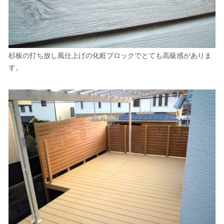
杉板の打ち放し風仕上げ
の
化粧ブロック
でとても
高級感
がありま
す。