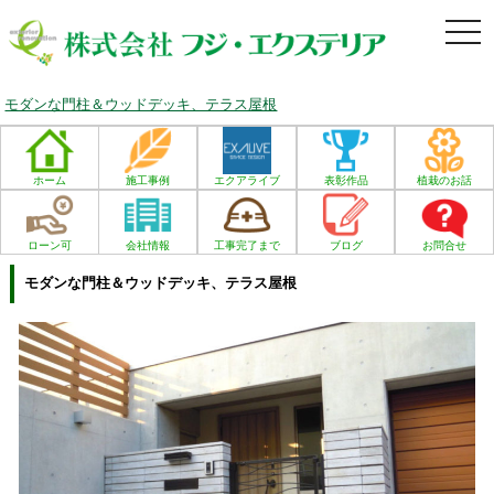
togg
navi
モダンな門柱＆ウッドデッキ、テラス屋根
ホーム
施工事例
エクアライブ
表彰作品
植栽のお話
ローン可
会社情報
工事完了まで
ブログ
お問合せ
モダンな門柱＆ウッドデッキ、テラス屋根