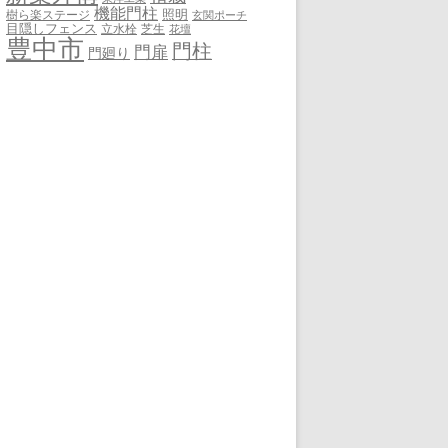
機能門柱
照明
樹ら楽ステージ
玄関ポーチ
目隠しフェンス
立水栓
芝生
花壇
豊中市
門柱
門扉
門廻り