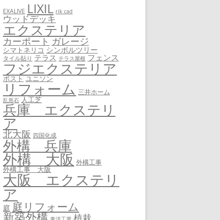
LIXIL
EXALIVE
rik cad
ウッドデッキ
エクステリア
カーポート
ガレージ
シンボルツリー
シマトネリコ
フェンス
テラス
タイル貼り
テラス屋根
フジエクステリア
ユニソン
ポスト
リフォーム
三井ホーム
人工芝
乱形石
兵庫 エクステリ
ア
北大阪
四国化成
外構 兵庫
外構 大阪
外構工事
外構工事 大阪
大阪 エクステリ
ア
庭リフォーム
庭
新築外構
植栽
東洋工業