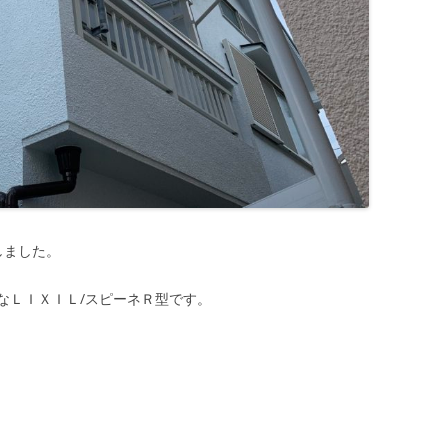
しました。
なＬＩＸＩＬ/スピーネＲ型です。