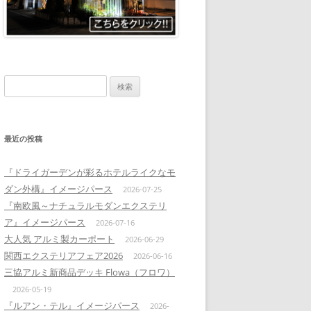
検
索:
最近の投稿
『ドライガーデンが彩るホテルライクなモ
ダン外構』イメージパース
2026-07-25
『南欧風～ナチュラルモダンエクステリ
ア』イメージパース
2026-07-16
大人気 アルミ製カーポート
2026-06-29
関西エクステリアフェア2026
2026-06-16
三協アルミ新商品デッキ Flowa（フロワ）
2026-05-19
『ルアン・テル』イメージパース
2026-