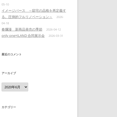
05-10
イメージパース ～邸宅の品格を再定義す
る。圧倒的フルリノベーション～
2026-
04-18
春爛漫 新商品発売の季節
2026-04-12
only one×ILAND 合同展示会
2026-03-31
最近のコメント
アーカイブ
ア
ー
カ
イ
ブ
カテゴリー