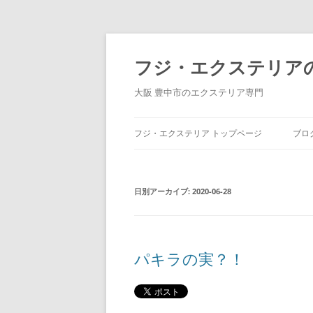
コ
ン
テ
フジ・エクステリア
ン
ツ
へ
大阪 豊中市のエクステリア専門
ス
キ
ッ
プ
フジ・エクステリア トップページ
ブロ
日別アーカイブ:
2020-06-28
パキラの実？！