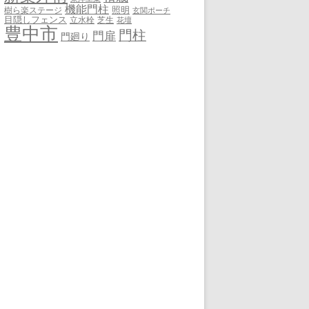
機能門柱
照明
樹ら楽ステージ
玄関ポーチ
目隠しフェンス
立水栓
芝生
花壇
豊中市
門柱
門扉
門廻り