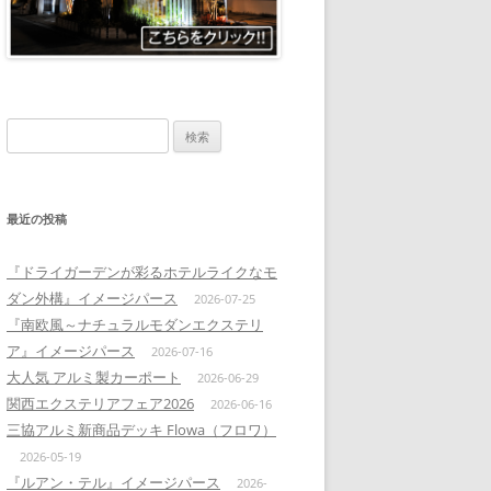
検
索:
最近の投稿
『ドライガーデンが彩るホテルライクなモ
ダン外構』イメージパース
2026-07-25
『南欧風～ナチュラルモダンエクステリ
ア』イメージパース
2026-07-16
大人気 アルミ製カーポート
2026-06-29
関西エクステリアフェア2026
2026-06-16
三協アルミ新商品デッキ Flowa（フロワ）
2026-05-19
『ルアン・テル』イメージパース
2026-