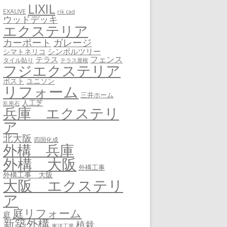
LIXIL
EXALIVE
rik cad
ウッドデッキ
エクステリア
カーポート
ガレージ
シンボルツリー
シマトネリコ
フェンス
テラス
タイル貼り
テラス屋根
フジエクステリア
ユニソン
ポスト
リフォーム
三井ホーム
人工芝
乱形石
兵庫 エクステリ
ア
北大阪
四国化成
外構 兵庫
外構 大阪
外構工事
外構工事 大阪
大阪 エクステリ
ア
庭リフォーム
庭
新築外構
植栽
東洋工業