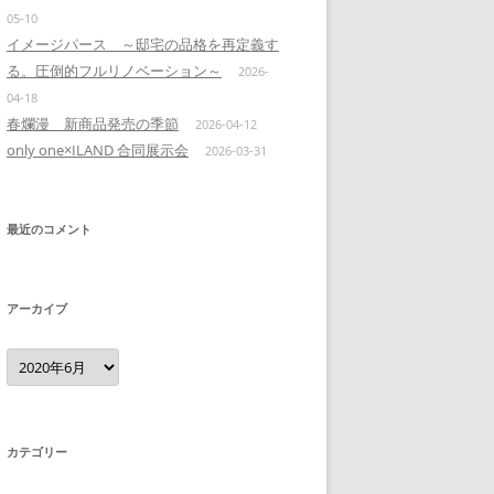
05-10
イメージパース ～邸宅の品格を再定義す
る。圧倒的フルリノベーション～
2026-
04-18
春爛漫 新商品発売の季節
2026-04-12
only one×ILAND 合同展示会
2026-03-31
最近のコメント
アーカイブ
ア
ー
カ
イ
ブ
カテゴリー