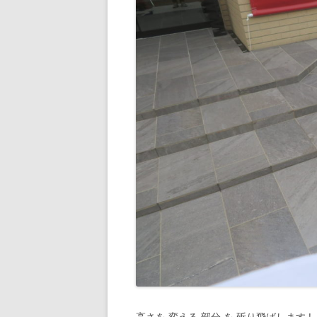
高さを 変える 部分 を 斫り飛ばします !