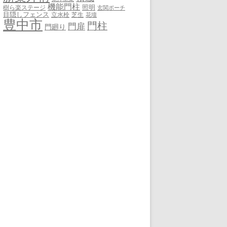
機能門柱
照明
樹ら楽ステージ
玄関ポーチ
目隠しフェンス
立水栓
芝生
花壇
豊中市
門柱
門扉
門廻り