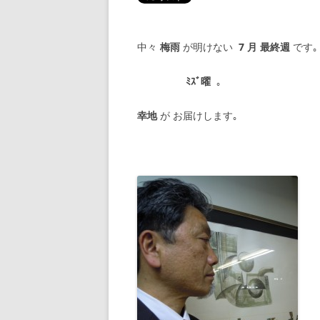
中々
梅雨
が明けない
7 月 最終週
です｡
ﾐｽﾞ曜
｡
幸地
が お届けします｡