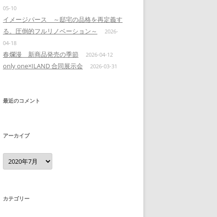
05-10
イメージパース ～邸宅の品格を再定義す
る。圧倒的フルリノベーション～
2026-
04-18
春爛漫 新商品発売の季節
2026-04-12
only one×ILAND 合同展示会
2026-03-31
最近のコメント
アーカイブ
ア
ー
カ
イ
ブ
カテゴリー