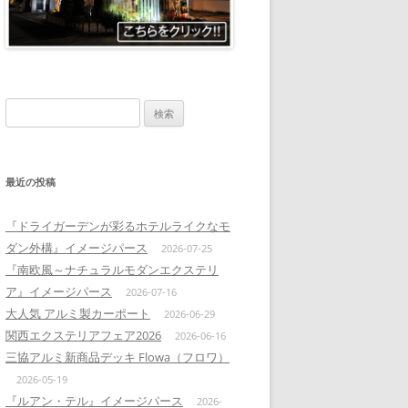
検
索:
最近の投稿
『ドライガーデンが彩るホテルライクなモ
ダン外構』イメージパース
2026-07-25
『南欧風～ナチュラルモダンエクステリ
ア』イメージパース
2026-07-16
大人気 アルミ製カーポート
2026-06-29
関西エクステリアフェア2026
2026-06-16
三協アルミ新商品デッキ Flowa（フロワ）
2026-05-19
『ルアン・テル』イメージパース
2026-