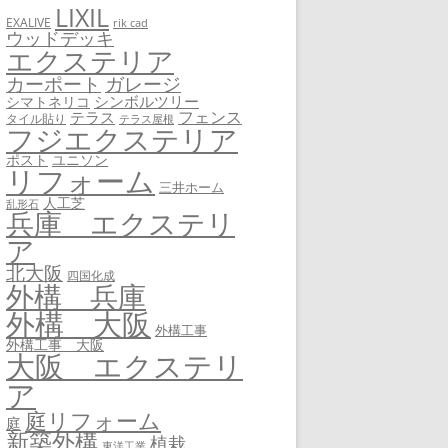
LIXIL
EXALIVE
rik cad
ウッドデッキ
エクステリア
カーポート
ガレージ
シンボルツリー
シマトネリコ
フェンス
テラス
タイル貼り
テラス屋根
フジエクステリア
ユニソン
ポスト
リフォーム
三井ホーム
人工芝
乱形石
兵庫 エクステリ
ア
北大阪
四国化成
外構 兵庫
外構 大阪
外構工事
外構工事 大阪
大阪 エクステリ
ア
庭リフォーム
庭
新築外構
植栽
東洋工業