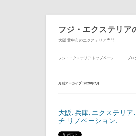
コ
ン
テ
フジ・エクステリア
ン
ツ
へ
大阪 豊中市のエクステリア専門
ス
キ
ッ
プ
フジ・エクステリア トップページ
ブロ
月別アーカイブ:
2020年7月
大阪､兵庫､エクステリア､
チ リノベーション､