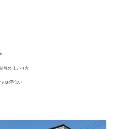
の
階段の 上がり方
は そのお手伝い