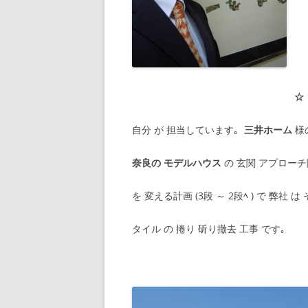
☆
自分 が 担当しています｡
三井ホーム
様
奈良の モデルハウス
の 玄関 アプローチ
を 変える計画 (3段 ～ 2段ﾍ ) で 弊社 
タイル の 捲り 斫り撤去 工事 です｡