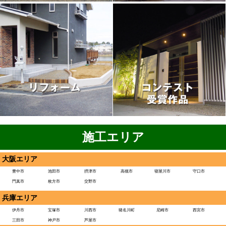
施工エリア
大阪エリア
豊中市
池田市
摂津市
高槻市
寝屋川市
守口市
門真市
枚方市
交野市
兵庫エリア
伊丹市
宝塚市
川西市
猪名川町
尼崎市
西宮市
三田市
神戸市
芦屋市