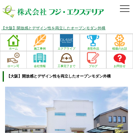
togg
navi
【大阪】開放感とデザイン性を両立したオープンモダン外構
ホーム
施工事例
エクアライブ
表彰作品
植栽のお話
ローン可
会社情報
工事完了まで
ブログ
お問合せ
【大阪】開放感とデザイン性を両立したオープンモダン外構