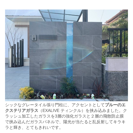
シックなグレータイル張り門柱に、アクセントとして
ブルーのエ
クステリアガラス
（EXALIVE ティンクル）を挟み込みました。ク
ラッシュ加工したガラスを3層の強化ガラスと２層の飛散防止膜
で挟み込んだガラスパネルで、陽光
が当たると乱反射してキラキ
ラと輝き、とてもきれいです。