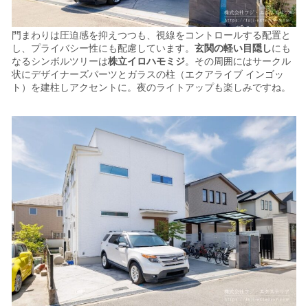
門まわりは圧迫感を抑えつつも、視線をコントロールする配置と
し、プライバシー性にも配慮しています。
玄関の軽い目隠し
にも
なるシンボルツリーは
株立イロハモミジ
。その周囲には
サークル
状にデザイナーズパーツとガラスの柱（エクアライブ インゴッ
ト）を建柱しアクセントに。
夜のライトアップも楽しみですね。