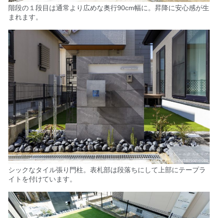
階段の１段目は通常より広めな奥行90cm幅に。
昇降に安心感が生
まれます。
シックなタイル張り門柱。
表札部は段落ちにして
上部にテープラ
イトを付けています。