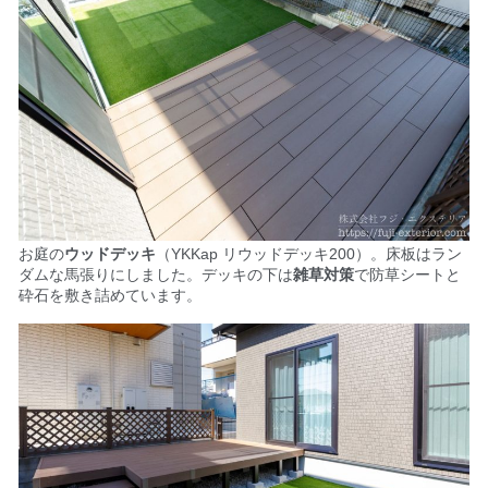
お庭の
ウッドデッキ
（YKKap リウッドデッキ200）。床
板はラン
ダムな馬張りにしました。デッキの下は
雑草対策
で防草シートと
砕石を敷き詰めています。