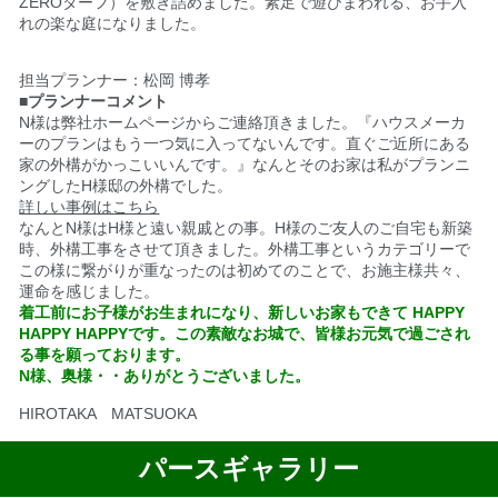
ZEROターフ）
を敷き詰めました。
素足で遊びまわれる、お手入
れの楽な庭になりました。
担当プランナー：松岡 博孝
■プランナーコメント
N様は弊社ホームページからご連絡頂きました。
『ハウスメーカ
ーのプランはもう一つ気に入ってないんです。
直ぐご近所にある
家の外構がかっこいいんです。』なんと
そのお家は私がプランニ
ングしたH様邸の外構でした。
詳しい事例はこちら
なんとN様はH様と遠い親戚との事。
H様のご友人のご自宅も新築
時、外構工事をさせて頂きました。
外構工事というカテゴリーで
この様に繋がりが重なったのは
初めてのことで、お施主様共々、
運命を感じました。
着工前にお子様がお生まれになり、新しいお家もできて
HAPPY
HAPPY HAPPYです。
この素敵なお城で、皆様お元気で過ごされ
る事を願っております。
N様、奥様・・ありがとうございました。
HIROTAKA MATSUOKA
パースギャラリー