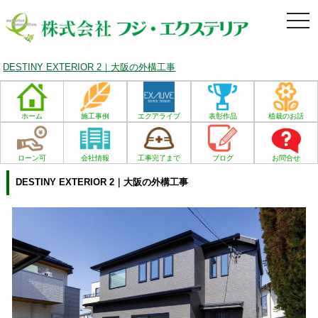
togg
navi
DESTINY EXTERIOR 2｜大阪の外構工事
ホーム
施工事例
エクアライブ
表彰作品
植栽のお話
ローン可
会社情報
工事完了まで
ブログ
お問合せ
DESTINY EXTERIOR 2｜大阪の外構工事