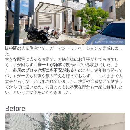
阪神間の人気住宅地で、ガーデン・リノベーションが完成しまし
た。
大きな邸宅に広がるお庭で、お施主様はお仕事がとてもお忙し
く、手が回らずに
庭一面が雑草
で覆われている状態でした。
ま
た、
外周のブロック塀にも不安がある
とのこと。築年数も経って
いますが一度も補強や積み替えを行っておらず、「このままで大
丈夫だろうか」と心配されていました。
地震や台風などで倒壊し
てからでは遅いため、お庭とともに不安な部分も一緒に解消した
い、というご要望をいただきました。
Before