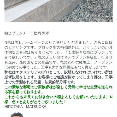
担当プランナー：松岡 博孝
N様は弊社ホームページよりご依頼いただきました。さあ１回目
のヒアリングです。ブロック塀の補強以外は、どうしたいのか具
体的なご希望はありませんでした。『１度好きな様にプランして
みて欲しいです。』私の乏しい頭で考えてプランを提出。打合せ
も進み、最終形がこの作品です。私の25年の経験上、ノープラン
は初めての事でした。工事も大きな問題点もなく良かったです。
弊社はエクステリアのプロとして、説明しなければいけない所は
必ず説明をします。お客様にご迷惑が掛かってしまう部分、工事
上での予測される問題、法規的部分等です。
この素敵な邸宅でご家族皆様が楽しく元気に幸せな生活を送られ
る事を願っております。
これからも末長くお付き合いの程よろしくお願いいたします。N
様、色々とありがとうございました！
HIROTAKA MATSUOKA