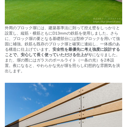
外周のブロック塀には、建築基準法に則って控え壁をしっかりと
設置し、縦筋・横筋ともにD13mmの鉄筋を使用しました。さら
に、ブロック塀の要となる基礎部分には型枠ブロックを用いて強
固に補強。鉄筋も既存のブロック塀と確実に連結し、一体感のあ
る構造に仕上げています。
安全性を最優先に考え強度に設計する
ことで、安心して長く使っていただける仕上がり
になりました。
また、塀の際にはガラスのポールライト（一条の光）を2本設
置。夜になると、やわらかな光が塀を照らし幻想的な雰囲気を演
出します。