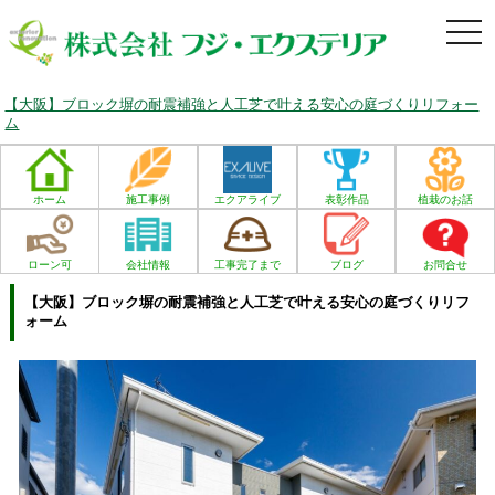
togg
navi
【大阪】ブロック塀の耐震補強と人工芝で叶える安心の庭づくりリフォー
ム
ホーム
施工事例
エクアライブ
表彰作品
植栽のお話
ローン可
会社情報
工事完了まで
ブログ
お問合せ
【大阪】ブロック塀の耐震補強と人工芝で叶える安心の庭づくりリフ
ォーム