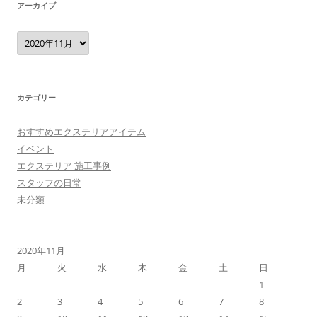
アーカイブ
ア
ー
カ
イ
ブ
カテゴリー
おすすめエクステリアアイテム
イベント
エクステリア 施工事例
スタッフの日常
未分類
2020年11月
月
火
水
木
金
土
日
1
2
3
4
5
6
7
8