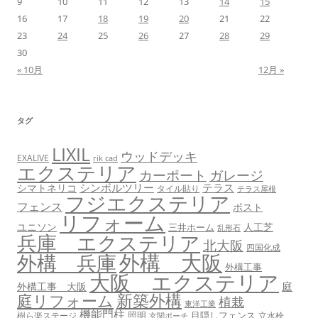
9
10
11
12
13
14
15
16
17
18
19
20
21
22
23
24
25
26
27
28
29
30
« 10月
12月 »
タグ
LIXIL
ウッドデッキ
EXALIVE
rik cad
エクステリア
カーポート
ガレージ
シンボルツリー
テラス
シマトネリコ
タイル貼り
テラス屋根
フジエクステリア
フェンス
ポスト
リフォーム
ユニソン
人工芝
三井ホーム
乱形石
兵庫 エクステリア
北大阪
四国化成
外構 大阪
外構 兵庫
外構工事
大阪 エクステリア
庭
外構工事 大阪
新築外構
庭リフォーム
植栽
東洋工業
機能門柱
照明
目隠しフェンス
樹ら楽ステージ
立水栓
玄関ポーチ