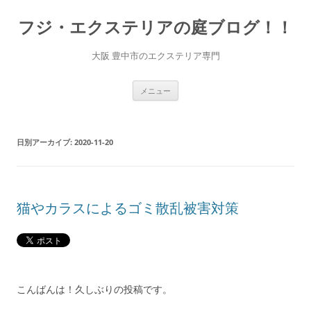
コ
ン
フジ・エクステリアの庭ブログ！！
テ
ン
ツ
へ
大阪 豊中市のエクステリア専門
ス
キ
ッ
プ
メニュー
日別アーカイブ:
2020-11-20
猫やカラスによるゴミ散乱被害対策
こんばんは！久しぶりの投稿です。