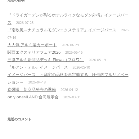
『ドライガーデンが彩るホテルライクなモダン外構』イメージパー
ス
2026-07-25
『南欧風～ナチュラルモダンエクステリア』イメージパース
2026-
07-16
大人気 アルミ製カーポート
2026-06-29
関西エクステリアフェア2026
2026-06-16
三協アルミ新商品デッキ Flowa（フロワ）
2026-05-19
『ルアン・テル』イメージパース
2026-05-10
イメージパース ～邸宅の品格を再定義する。圧倒的フルリノベー
ション～
2026-04-18
春爛漫 新商品発売の季節
2026-04-12
only one×ILAND 合同展示会
2026-03-31
最近のコメント