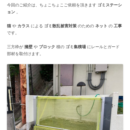
今回のご紹介は、ちょこちょこご依頼を頂きます
ゴミステーシ
ョン
。
猫
や
カラス
による
ゴミ散乱被害対策
のための
ネット
の
工事
です。
三方枠が
擁壁
や
ブロック
積の
ゴミ集積場
にレールとガード
部材を取付けます。