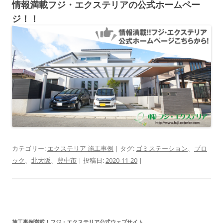
情報満載フジ・エクステリアの公式ホームペー
ジ！！
カテゴリー:
エクステリア 施工事例
| タグ:
ゴミステーション
、
ブロ
ック
、
北大阪
、
豊中市
| 投稿日:
2020-11-20
|
施工事例満載！フジ・エクステリア公式ウェブサイト