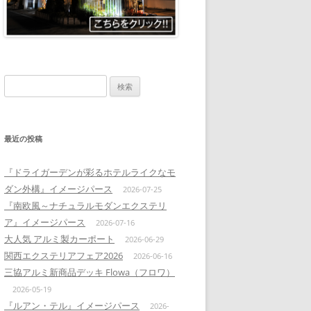
検
索:
最近の投稿
『ドライガーデンが彩るホテルライクなモ
ダン外構』イメージパース
2026-07-25
『南欧風～ナチュラルモダンエクステリ
ア』イメージパース
2026-07-16
大人気 アルミ製カーポート
2026-06-29
関西エクステリアフェア2026
2026-06-16
三協アルミ新商品デッキ Flowa（フロワ）
2026-05-19
『ルアン・テル』イメージパース
2026-