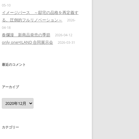
05-10
イメージパース ～邸宅の品格を再定義す
る。圧倒的フルリノベーション～
2026-
04-18
春爛漫 新商品発売の季節
2026-04-12
only one×ILAND 合同展示会
2026-03-31
最近のコメント
アーカイブ
ア
ー
カ
イ
ブ
カテゴリー