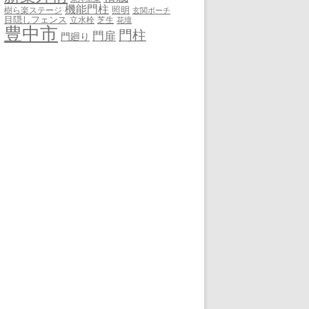
機能門柱
照明
樹ら楽ステージ
玄関ポーチ
目隠しフェンス
立水栓
芝生
花壇
豊中市
門柱
門扉
門廻り