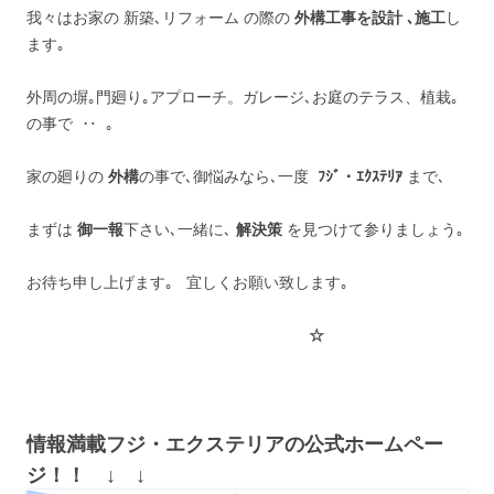
我々はお家の 新築､リフォーム の際の
外構工事を設計 ､施工
し
ます｡
外周の塀｡門廻り｡アプローチ。ガレージ､お庭のテラス、植栽｡
の事で ‥ ｡
家の廻りの
外構
の事で､御悩みなら､一度
ﾌｼﾞ・ｴｸｽﾃﾘｱ
まで､
まずは
御一報
下さい､一緒に､
解決策
を見つけて参りましょう｡
お待ち申し上げます｡ 宜しくお願い致します｡
☆
情報満載フジ・エクステリアの公式ホームペー
ジ！！ ↓ ↓