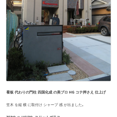
看板 代わりの門柱 四国化成 の美ブロ HG コテ押さえ 仕上げ
笠木 を縦 横 に取付け シャープ 感 が出ました｡