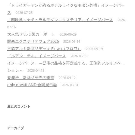
『ドライガーデンが彩るホテルライクなモダン外構』イメージパー
ス
2026-07-25
『南欧風～ナチュラルモダンエクステリア』イメージパース
2026-
07-16
大人気 アルミ製カーポート
2026-06-29
関西エクステリアフェア2026
2026-06-16
三協アルミ新商品デッキ Flowa（フロワ）
2026-05-19
『ルアン・テル』イメージパース
2026-05-10
イメージパース ～邸宅の品格を再定義する。圧倒的フルリノベー
ション～
2026-04-18
春爛漫 新商品発売の季節
2026-04-12
only one×ILAND 合同展示会
2026-03-31
最近のコメント
アーカイブ