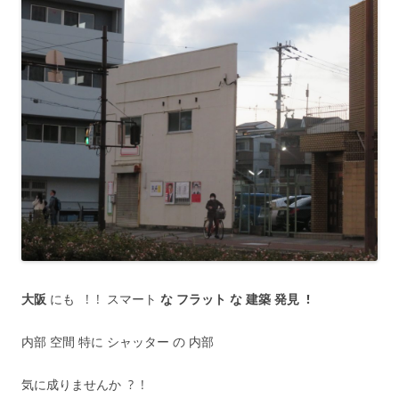
大阪
にも ! ! スマート
な フラット な 建築 発見 !
内部 空間 特に シャッター の 内部
気に成りませんか ? !