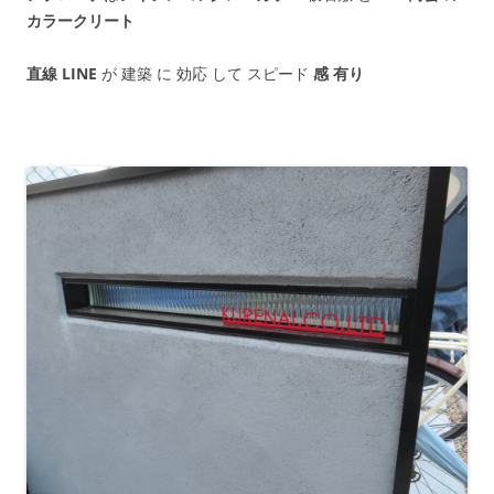
カラークリート
直線 LINE
が 建築 に 効応 して スピード
感 有り