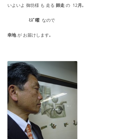
いよいよ 御坊様 も 走る
師走
の 12
月
｡
ﾐｽﾞ曜
なので
幸地
が お届けします｡