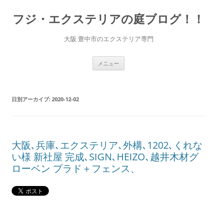
コ
ン
フジ・エクステリアの庭ブログ！！
テ
ン
ツ
へ
大阪 豊中市のエクステリア専門
ス
キ
ッ
プ
メニュー
日別アーカイブ:
2020-12-02
大阪､兵庫､エクステリア､外構､1202､くれな
い様 新社屋 完成､SIGN､HEIZO､越井木材グ
ローベン プラド＋フェンス、