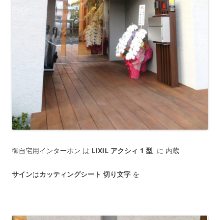
御自宅用インターホン は
LIXIL アクシィ 1 型
に 内蔵
サイン
は
カッティングシート 切り文字
を