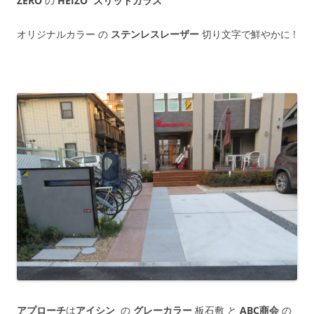
ZERO
の
HEIZO スリットガラス
オリジナルカラー の
ステンレスレーザー
切り文字で鮮やかに !
アプローチ
は
アイシン
の
グレーカラー
板石敷 と
ABC商会
の