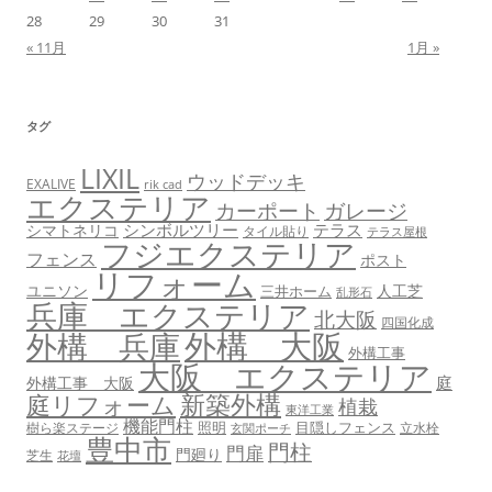
28
29
30
31
« 11月
1月 »
タグ
LIXIL
ウッドデッキ
EXALIVE
rik cad
エクステリア
カーポート
ガレージ
シンボルツリー
テラス
シマトネリコ
タイル貼り
テラス屋根
フジエクステリア
フェンス
ポスト
リフォーム
ユニソン
人工芝
三井ホーム
乱形石
兵庫 エクステリア
北大阪
四国化成
外構 大阪
外構 兵庫
外構工事
大阪 エクステリア
庭
外構工事 大阪
新築外構
庭リフォーム
植栽
東洋工業
機能門柱
照明
目隠しフェンス
樹ら楽ステージ
立水栓
玄関ポーチ
豊中市
門柱
門扉
門廻り
芝生
花壇