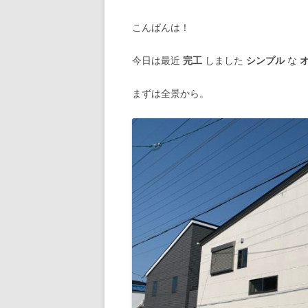
こんばんは！
今日は最近
完工
しました
シンプル
な
まずは全景から。