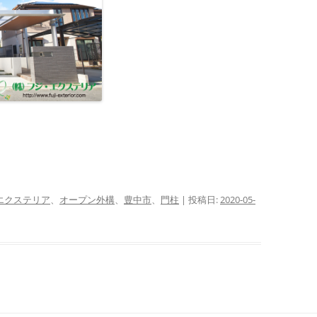
エクステリア
、
オープン外構
、
豊中市
、
門柱
| 投稿日:
2020-05-