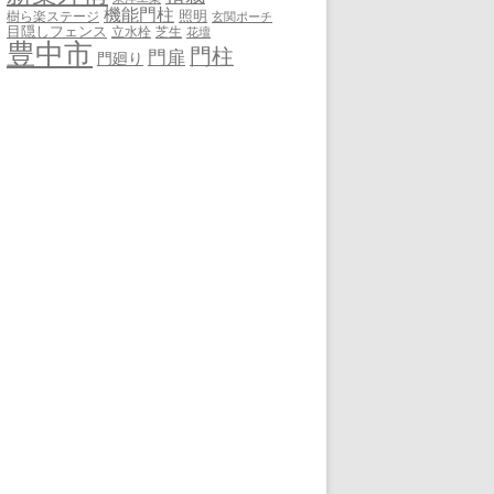
機能門柱
照明
樹ら楽ステージ
玄関ポーチ
目隠しフェンス
立水栓
芝生
花壇
豊中市
門柱
門扉
門廻り