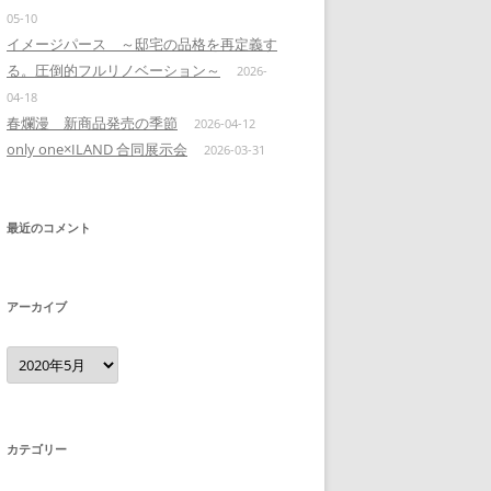
05-10
イメージパース ～邸宅の品格を再定義す
る。圧倒的フルリノベーション～
2026-
04-18
春爛漫 新商品発売の季節
2026-04-12
only one×ILAND 合同展示会
2026-03-31
最近のコメント
アーカイブ
ア
ー
カ
イ
ブ
カテゴリー