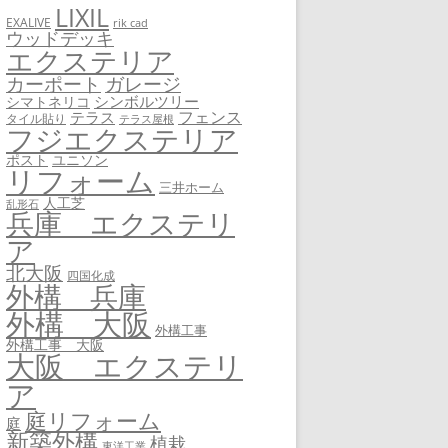
LIXIL
EXALIVE
rik cad
ウッドデッキ
エクステリア
カーポート
ガレージ
シンボルツリー
シマトネリコ
フェンス
テラス
タイル貼り
テラス屋根
フジエクステリア
ユニソン
ポスト
リフォーム
三井ホーム
人工芝
乱形石
兵庫 エクステリ
ア
北大阪
四国化成
外構 兵庫
外構 大阪
外構工事
外構工事 大阪
大阪 エクステリ
ア
庭リフォーム
庭
新築外構
植栽
東洋工業