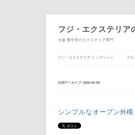
コ
ン
テ
フジ・エクステリア
ン
ツ
へ
大阪 豊中市のエクステリア専門
ス
キ
ッ
プ
フジ・エクステリア トップページ
ブロ
日別アーカイブ:
2020-05-08
シンプルなオープン外構