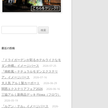
検
索:
最近の投稿
『ドライガーデンが彩るホテルライクなモ
ダン外構』イメージパース
2026-07-25
『南欧風～ナチュラルモダンエクステリ
ア』イメージパース
2026-07-16
大人気 アルミ製カーポート
2026-06-29
関西エクステリアフェア2026
2026-06-16
三協アルミ新商品デッキ Flowa（フロワ）
2026-05-19
『ルアン・テル』イメージパース
2026-