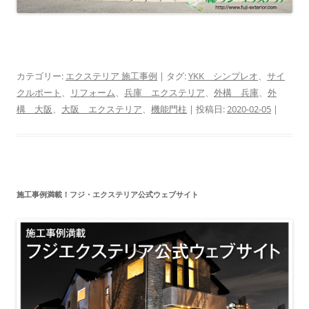
カテゴリー:
エクステリア 施工事例
| タグ:
YKK シンプレオ
、
サイ
クルポート
、
リフォーム
、
兵庫 エクステリア
、
外構 兵庫
、
外
構 大阪
、
大阪 エクステリア
、
機能門柱
| 投稿日:
2020-02-05
|
施工事例満載！フジ・エクステリア公式ウェブサイト