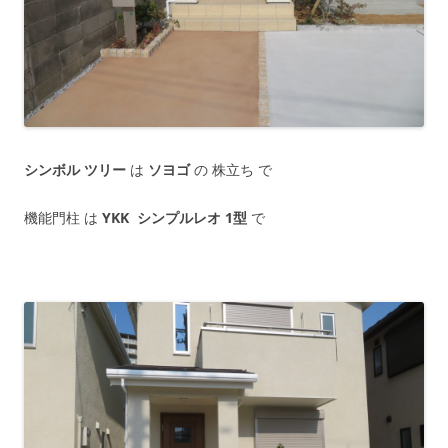
シンボル ツリー
は
ソヨゴ
の 株立ち で
機能門柱 は
YKK シンプルレオ 1型
で