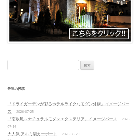
検
索:
最近の投稿
『ドライガーデンが彩るホテルライクなモダン外構』イメージパー
ス
2026-07-25
『南欧風～ナチュラルモダンエクステリア』イメージパース
2026-
07-16
大人気 アルミ製カーポート
2026-06-29