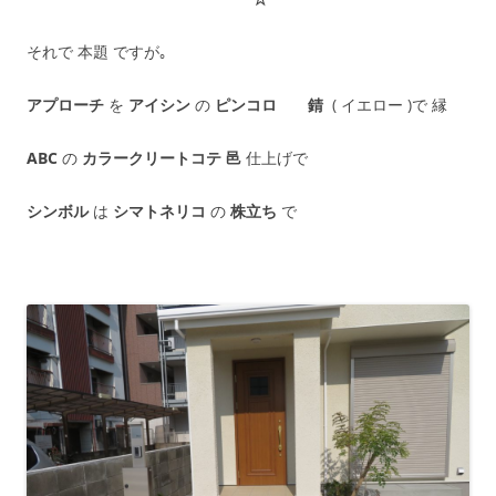
それで 本題 ですが｡
アプローチ
を
アイシン
の
ピンコロ 錆
( イエロー )で 縁
ABC
の
カラークリートコテ 邑
仕上げで
シンボル
は
シマトネリコ
の
株立ち
で