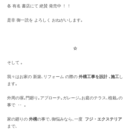
各 有名 書店にて 絶賛 発売中 ! !
是非 御一読を よろしく おねがいします｡
☆
そして ｡
我々はお家の 新築､リフォーム の際の
外構工事を設計 ､施工
し
ます｡
外周の塀｡門廻り｡アプローチ｡ガレージ｡お庭のテラス､植栽｡の
事で ‥ ｡
家の廻りの
外構
の事で､御悩みなら､一度
フジ・エクステリア
まで､