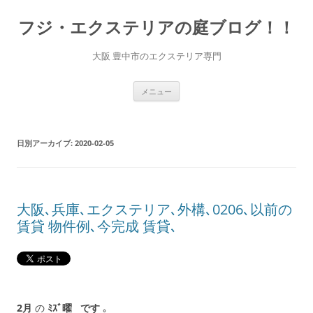
コ
ン
フジ・エクステリアの庭ブログ！！
テ
ン
ツ
へ
大阪 豊中市のエクステリア専門
ス
キ
ッ
プ
メニュー
日別アーカイブ:
2020-02-05
大阪､兵庫､エクステリア､外構､0206､以前の
賃貸 物件例､今完成 賃貸､
2月
の
ﾐｽﾞ曜 です
｡