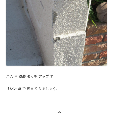
この 角
塗装 タッチ アップ
で
リシン 系
で 後日 やりましょう｡
☆