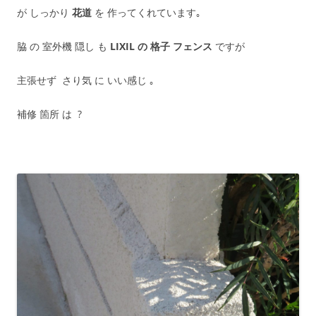
が しっかり
花道
を 作ってくれています｡
脇 の 室外機 隠し も
LIXIL の 格子 フェンス
ですが
主張せず さり気 に いい感じ ｡
補修 箇所 は ?