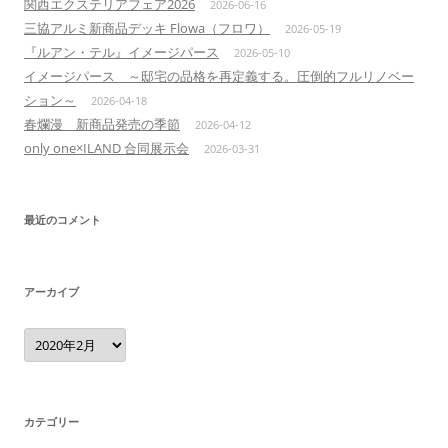
関西エクステリアフェア2026
2026-06-16
三協アルミ新商品デッキ Flowa（フロワ）
2026-05-19
『ルアン・テル』イメージパース
2026-05-10
イメージパース ～邸宅の品格を再定義する。圧倒的フルリノベー
ション～
2026-04-18
春爛漫 新商品発売の季節
2026-04-12
only one×ILAND 合同展示会
2026-03-31
最近のコメント
アーカイブ
ア
ー
カ
イ
ブ
カテゴリー