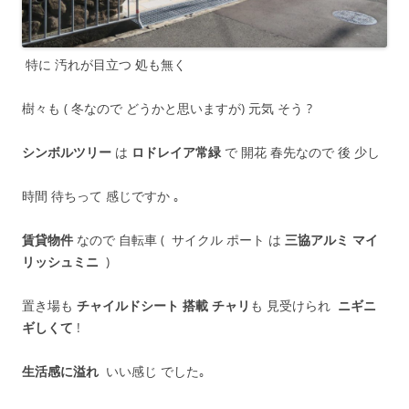
特に 汚れが目立つ 処も無く
樹々も ( 冬なので どうかと思いますが) 元気 そう ?
シンボルツリー
は
ロドレイア常緑
で 開花 春先なので 後 少し
時間 待ちって 感じですか ｡
賃貸物件
なので 自転車 ( サイクル ポート は
三協アルミ マイ
リッシュミニ
)
置き場も
チャイルドシート 搭載 チャリ
も 見受けられ
ニギニ
ギしくて
!
生活感に溢れ
いい感じ でした｡