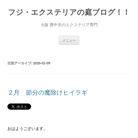
コ
ン
フジ・エクステリアの庭ブログ！！
テ
ン
ツ
へ
大阪 豊中市のエクステリア専門
ス
キ
ッ
プ
メニュー
日別アーカイブ:
2020-02-09
２月 節分の魔除けヒイラギ
おはようございます。