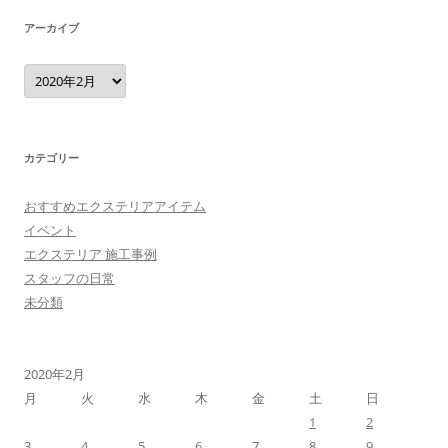
アーカイブ
ア
ー
カ
イ
ブ
カテゴリー
おすすめエクステリアアイテム
イベント
エクステリア 施工事例
スタッフの日常
未分類
2020年2月
月
火
水
木
金
土
日
1
2
3
4
5
6
7
8
9