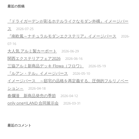
最近の投稿
『ドライガーデンが彩るホテルライクなモダン外構』イメージパー
ス
2026-07-25
『南欧風～ナチュラルモダンエクステリア』イメージパース
2026-
07-16
大人気 アルミ製カーポート
2026-06-29
関西エクステリアフェア2026
2026-06-16
三協アルミ新商品デッキ Flowa（フロワ）
2026-05-19
『ルアン・テル』イメージパース
2026-05-10
イメージパース ～邸宅の品格を再定義する。圧倒的フルリノベー
ション～
2026-04-18
春爛漫 新商品発売の季節
2026-04-12
only one×ILAND 合同展示会
2026-03-31
最近のコメント