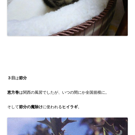
３日
は
節分
恵方巻
は関西の風習でしたが、いつの間にか全国規模に。
そして
節分の魔除け
に使われる
ヒイラギ
。