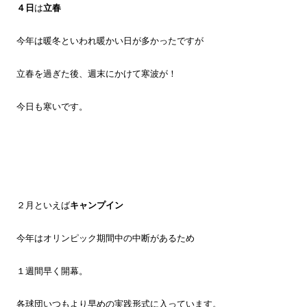
４日
は
立春
今年は暖冬といわれ暖かい日が多かったですが
立春を過ぎた後、週末にかけて寒波が！
今日も寒いです。
２月といえば
キャンプイン
今年はオリンピック期間中の中断があるため
１週間早く開幕。
各球団いつもより早めの実践形式に入っています。