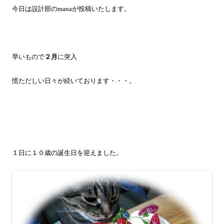
今日は設計部の
mana
が投稿いたします。
早いもので
２月
に突入
慌ただしい日々が続いております・・・。
１日に１０歳の誕生日を迎えました。