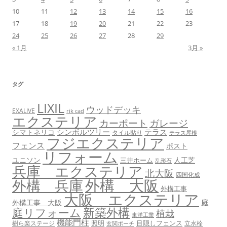
10
11
12
13
14
15
16
17
18
19
20
21
22
23
24
25
26
27
28
29
« 1月
3月 »
タグ
LIXIL
ウッドデッキ
EXALIVE
rik cad
エクステリア
カーポート
ガレージ
シンボルツリー
テラス
シマトネリコ
タイル貼り
テラス屋根
フジエクステリア
フェンス
ポスト
リフォーム
ユニソン
人工芝
三井ホーム
乱形石
兵庫 エクステリア
北大阪
四国化成
外構 大阪
外構 兵庫
外構工事
大阪 エクステリア
庭
外構工事 大阪
新築外構
庭リフォーム
植栽
東洋工業
機能門柱
照明
目隠しフェンス
樹ら楽ステージ
立水栓
玄関ポーチ