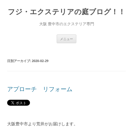
コ
ン
フジ・エクステリアの庭ブログ！！
テ
ン
ツ
へ
大阪 豊中市のエクステリア専門
ス
キ
ッ
プ
メニュー
日別アーカイブ:
2020-02-29
アプローチ リフォーム
大阪豊中市より荒井がお届けします。