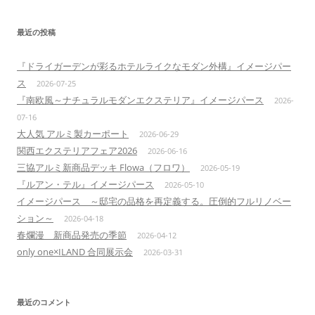
最近の投稿
『ドライガーデンが彩るホテルライクなモダン外構』イメージパー
ス
2026-07-25
『南欧風～ナチュラルモダンエクステリア』イメージパース
2026-
07-16
大人気 アルミ製カーポート
2026-06-29
関西エクステリアフェア2026
2026-06-16
三協アルミ新商品デッキ Flowa（フロワ）
2026-05-19
『ルアン・テル』イメージパース
2026-05-10
イメージパース ～邸宅の品格を再定義する。圧倒的フルリノベー
ション～
2026-04-18
春爛漫 新商品発売の季節
2026-04-12
only one×ILAND 合同展示会
2026-03-31
最近のコメント