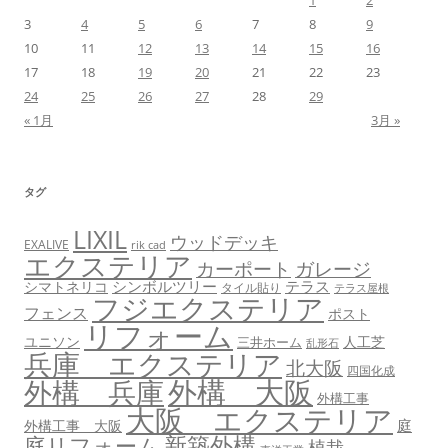
3
4
5
6
7
8
9
10
11
12
13
14
15
16
17
18
19
20
21
22
23
24
25
26
27
28
29
« 1月
3月 »
タグ
LIXIL
ウッドデッキ
EXALIVE
rik cad
エクステリア
カーポート
ガレージ
シンボルツリー
テラス
シマトネリコ
タイル貼り
テラス屋根
フジエクステリア
フェンス
ポスト
リフォーム
ユニソン
人工芝
三井ホーム
乱形石
兵庫 エクステリア
北大阪
四国化成
外構 大阪
外構 兵庫
外構工事
大阪 エクステリア
庭
外構工事 大阪
新築外構
庭リフォーム
植栽