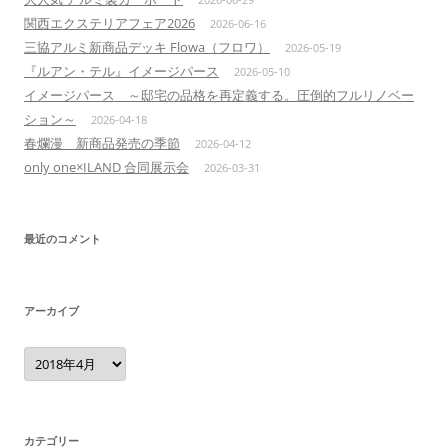
関西エクステリアフェア2026
2026-06-16
三協アルミ新商品デッキ Flowa（フロワ）
2026-05-19
『ルアン・テル』イメージパース
2026-05-10
イメージパース ～邸宅の品格を再定義する。圧倒的フルリノベー
ション～
2026-04-18
春爛漫 新商品発売の季節
2026-04-12
only one×ILAND 合同展示会
2026-03-31
最近のコメント
アーカイブ
ア
ー
カ
イ
ブ
カテゴリー