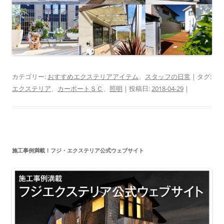
カテゴリー:
おすすめエクステリアアイテム
、
スタッフの日常
| タグ:
エクステリア
、
カーポートＳＣ
、
照明
| 投稿日:
2018-04-29
|
施工事例満載！フジ・エクステリア公式ウェブサイト