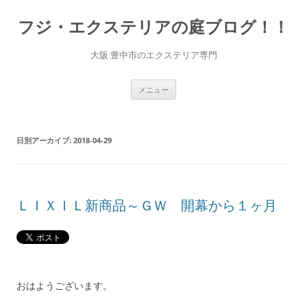
コ
ン
フジ・エクステリアの庭ブログ！！
テ
ン
ツ
へ
大阪 豊中市のエクステリア専門
ス
キ
ッ
プ
メニュー
日別アーカイブ:
2018-04-29
ＬＩＸＩＬ新商品～ＧＷ 開幕から１ヶ月
おはようございます。