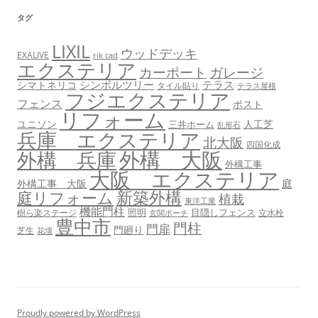
タグ
LIXIL
ウッドデッキ
EXALIVE
rik cad
エクステリア
カーポート
ガレージ
シンボルツリー
テラス
シマトネリコ
タイル貼り
テラス屋根
フジエクステリア
フェンス
ポスト
リフォーム
ユニソン
人工芝
三井ホーム
乱形石
兵庫 エクステリア
北大阪
四国化成
外構 大阪
外構 兵庫
外構工事
大阪 エクステリア
庭
外構工事 大阪
新築外構
庭リフォーム
植栽
東洋工業
機能門柱
照明
目隠しフェンス
樹ら楽ステージ
立水栓
玄関ポーチ
豊中市
門柱
門扉
門廻り
芝生
花壇
Proudly powered by WordPress