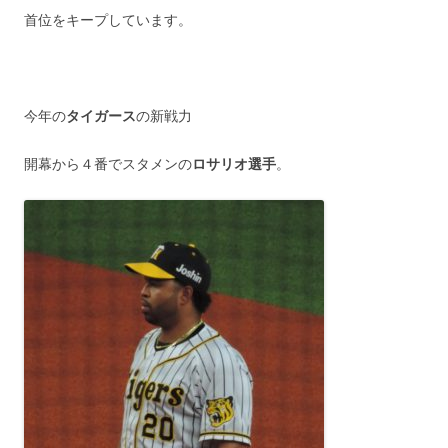
首位をキープしています。
今年の
タイガース
の新戦力
開幕から４番でスタメンの
ロサリオ選手
。