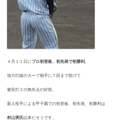
４月１１日に
プロ初登板、初先発で初勝利
。
強力打線のカープ相手に７回まで投げて
被安打２の無失点の好投。
新人投手による甲子園での初登板、初先発、初勝利は
村山実氏
以来だそうです。