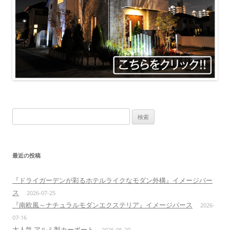
検
索:
最近の投稿
『ドライガーデンが彩るホテルライクなモダン外構』イメージパー
ス
2026-07-25
『南欧風～ナチュラルモダンエクステリア』イメージパース
2026-
07-16
大人気 アルミ製カーポート
2026-06-29