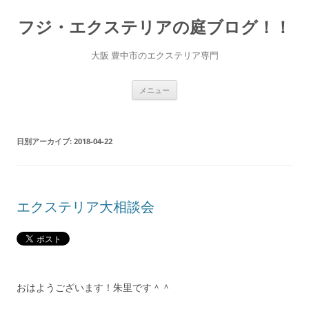
コ
ン
フジ・エクステリアの庭ブログ！！
テ
ン
ツ
へ
大阪 豊中市のエクステリア専門
ス
キ
ッ
プ
メニュー
日別アーカイブ:
2018-04-22
エクステリア大相談会
おはようございます！朱里です＾＾