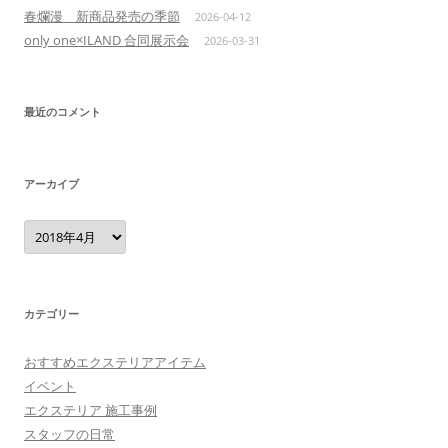
春爛漫 新商品発売の季節
2026-04-12
only one×ILAND 合同展示会
2026-03-31
最近のコメント
アーカイブ
ア
ー
カ
イ
ブ
カテゴリー
おすすめエクステリアアイテム
イベント
エクステリア 施工事例
スタッフの日常