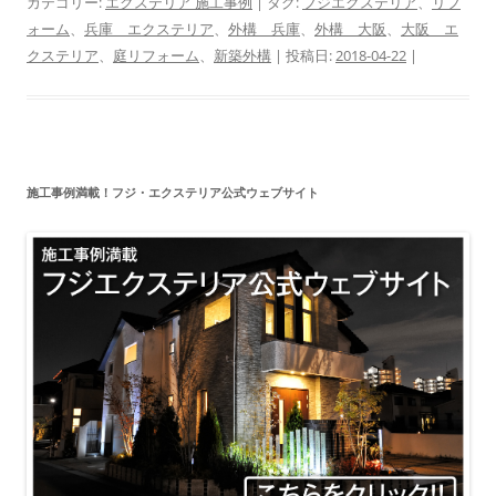
カテゴリー:
エクステリア 施工事例
| タグ:
フジエクステリア
、
リフ
ォーム
、
兵庫 エクステリア
、
外構 兵庫
、
外構 大阪
、
大阪 エ
クステリア
、
庭リフォーム
、
新築外構
| 投稿日:
2018-04-22
|
施工事例満載！フジ・エクステリア公式ウェブサイト