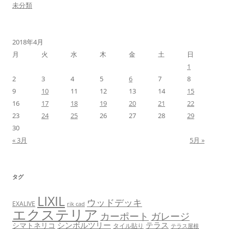
未分類
2018年4月
月
火
水
木
金
土
日
1
2
3
4
5
6
7
8
9
10
11
12
13
14
15
16
17
18
19
20
21
22
23
24
25
26
27
28
29
30
« 3月
5月 »
タグ
LIXIL
ウッドデッキ
EXALIVE
rik cad
エクステリア
カーポート
ガレージ
シンボルツリー
テラス
シマトネリコ
タイル貼り
テラス屋根