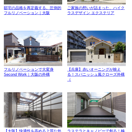
邸宅の品格を再定義する。圧倒的
ご家族の想いが詰まった、ハイク
フルリノベーション｜大阪
ラスデザイン エクステリア
フルリノベーションで大変身
【兵庫】赤いオーニングが映え
Second Work｜大阪の外構
る！スパニッシュ風クローズ外構
（
【大阪】快適性を高める上質な外
ラステラとキャノピーで創る！極