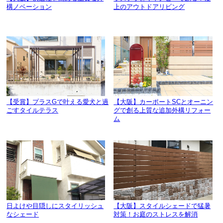
構ノベーション
上のアウトドアリビング
【受賞】プラスGで叶える愛犬と過
【大阪】カーポートSCとオーニン
ごすタイルテラス
グで創る上質な追加外構リフォー
ム
日よけや目隠しにスタイリッシュ
【大阪】スタイルシェードで猛暑
なシェード
対策！お庭のストレスを解消