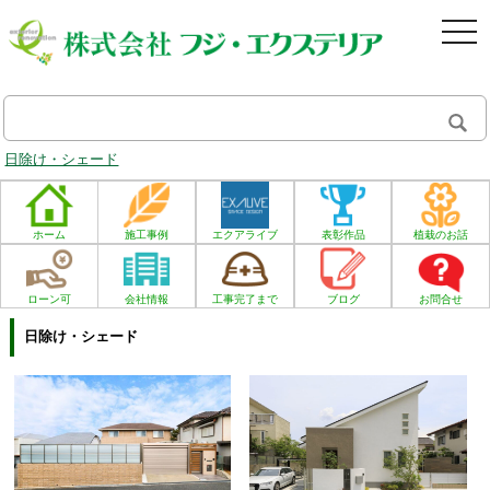
togg
navi
日除け・シェード
ホーム
施工事例
エクアライブ
表彰作品
植栽のお話
ローン可
会社情報
工事完了まで
ブログ
お問合せ
日除け・シェード