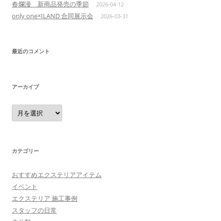
春爛漫 新商品発売の季節
2026-04-12
only one×ILAND 合同展示会
2026-03-31
最近のコメント
アーカイブ
ア
ー
カ
イ
ブ
カテゴリー
おすすめエクステリアアイテム
イベント
エクステリア 施工事例
スタッフの日常