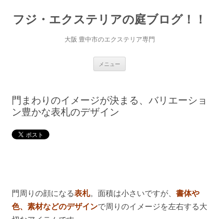
コ
ン
フジ・エクステリアの庭ブログ！！
テ
ン
ツ
へ
大阪 豊中市のエクステリア専門
ス
キ
ッ
プ
メニュー
門まわりのイメージが決まる、バリエーショ
ン豊かな表札のデザイン
門周りの顔になる
表札
。面積は小さいですが、
書体や
色、素材などのデザイン
で周りのイメージを左右する大