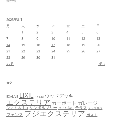
未分類
2023年8月
月
火
水
木
金
土
日
1
2
3
4
5
6
7
8
9
10
11
12
13
14
15
16
17
18
19
20
21
22
23
24
25
26
27
28
29
30
31
« 7月
9月 »
タグ
LIXIL
ウッドデッキ
EXALIVE
rik cad
エクステリア
カーポート
ガレージ
シンボルツリー
テラス
シマトネリコ
タイル貼り
テラス屋根
フジエクステリア
フェンス
ポスト