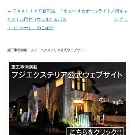
投
←
ＥＸＡＬＩＶＥ新商品 『オ
おすすめポールライト／海キャ
稿
リジナル門柱（ウェル）＆ポス
ンプ
→
ナ
ト（コナー）』のご紹介
ビ
ゲ
施工事例満載！フジ・エクステリア公式ウェブサイト
ー
シ
ョ
ン