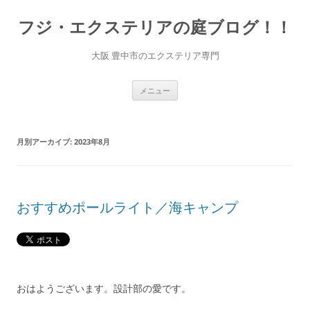
コ
ン
フジ・エクステリアの庭ブログ！！
テ
ン
ツ
へ
大阪 豊中市のエクステリア専門
ス
キ
ッ
プ
メニュー
月別アーカイブ:
2023年8月
おすすめポールライト／海キャンプ
おはようございます。設計部の愛です。