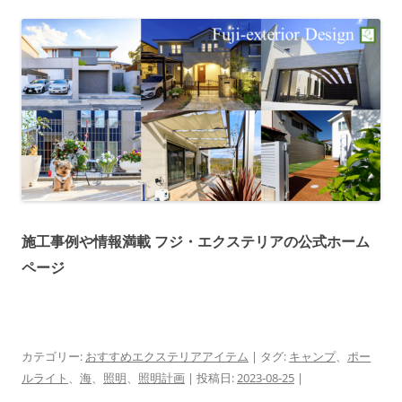
施工事例や情報満載 フジ・エクステリアの公式ホーム
ページ
カテゴリー:
おすすめエクステリアアイテム
| タグ:
キャンプ
、
ポー
ルライト
、
海
、
照明
、
照明計画
| 投稿日:
2023-08-25
|