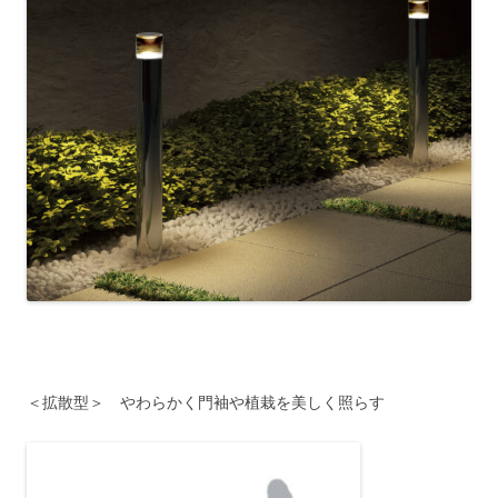
＜拡散型＞ やわらかく門袖や植栽を美しく照らす