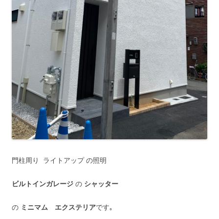
門柱周り ライトアップ の照明
ビルトインガレージ
の
シャッター
の
ミニマム エクステリア
です｡