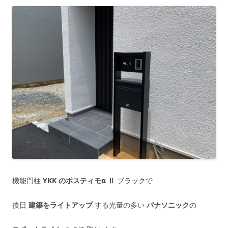
機能門柱
YKK のポスティモα Ⅱ
ブラックで
後日
建築をライトアップ
する光量の多い
パナソニック
の