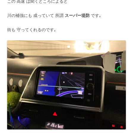
この 高速 は聞くところによると
川の補強にも 成っていて 所謂
スーパー堤防
です｡
街も 守ってくれるのです｡