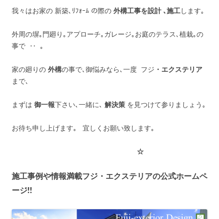
我々はお家の 新築､ﾘﾌｫｰﾑ の際の
外構工事を設計 ､施工
します｡
外周の塀｡門廻り｡アプローチ｡ガレージ｡お庭のテラス､植栽｡の
事で ‥ ｡
家の廻りの
外構
の事で､御悩みなら､一度 フジ
・エクステリア
まで､
まずは
御一報
下さい､一緒に､
解決策
を見つけて参りましょう｡
お待ち申し上げます｡ 宜しくお願い致します｡
☆
施工事例や情報満載フジ・エクステリアの公式ホームペ
ージ!!