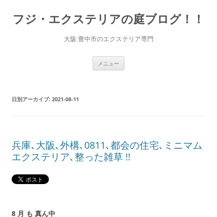
コ
ン
フジ・エクステリアの庭ブログ！！
テ
ン
ツ
へ
大阪 豊中市のエクステリア専門
ス
キ
ッ
プ
メニュー
日別アーカイブ:
2021-08-11
兵庫､大阪､外構､0811､都会の住宅､ミニマム
エクステリア､整った雑草 !!
8 月 も 真ん中