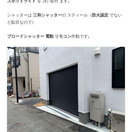
スポットライト
を 2灯 取付 ます｡
シャッターは
三和シャッター
の スティール（
防火認定
でない
と駄目なので）
ブロードシャッター 電動 リモコン
作動です｡