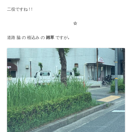
二役ですね ! !
☆
道路 脇 の 植込み の
雑草
ですが｡