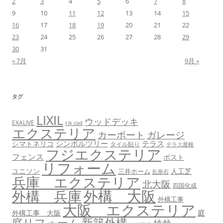
2
3
4
5
6
7
8
9
10
11
12
13
14
15
16
17
18
19
20
21
22
23
24
25
26
27
28
29
30
31
« 7月
9月 »
タグ
LIXIL
ウッドデッキ
EXALIVE
rik cad
エクステリア
カーポート
ガレージ
シンボルツリー
テラス
シマトネリコ
タイル貼り
テラス屋根
フジエクステリア
フェンス
ポスト
リフォーム
ユニソン
人工芝
三井ホーム
乱形石
兵庫 エクステリア
北大阪
四国化成
外構 大阪
外構 兵庫
外構工事
大阪 エクステリア
庭
外構工事 大阪
新築外構
庭リフォーム