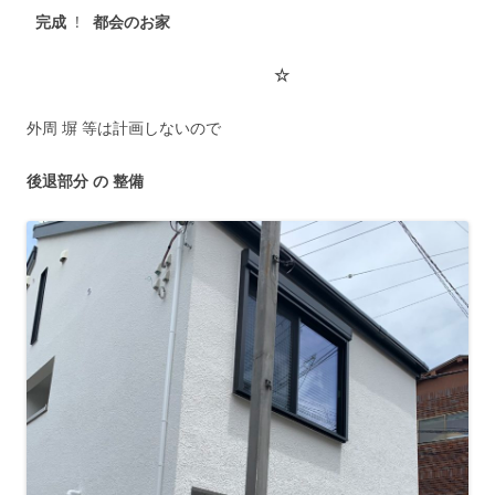
完成
!
都会のお家
☆
外周 塀 等は計画しないので
後退部分 の 整備