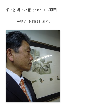
ずっと 暑っい 熱っつい ミズ曜日
幸地
が お届けします｡