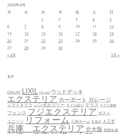
2020年4月
月
火
水
木
金
土
日
1
2
3
4
5
6
7
8
9
10
11
12
13
14
15
16
17
18
19
20
21
22
23
24
25
26
27
28
29
30
« 3月
5月 »
タグ
LIXIL
ウッドデッキ
EXALIVE
rik cad
エクステリア
カーポート
ガレージ
シンボルツリー
テラス
シマトネリコ
タイル貼り
テラス屋根
フジエクステリア
フェンス
ポスト
リフォーム
ユニソン
人工芝
三井ホーム
乱形石
兵庫 エクステリア
北大阪
四国化成