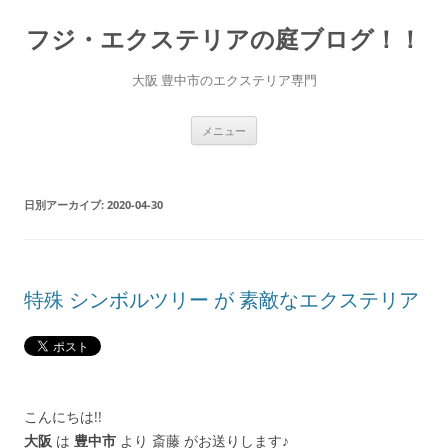
コ
ン
フジ・エクステリアの庭ブログ！！
テ
ン
ツ
へ
大阪 豊中市のエクステリア専門
ス
キ
ッ
プ
メニュー
日別アーカイブ:
2020-04-30
特殊 シンボルツリー が 素敵なエクステリア
こんにちは!!
大阪
は
豊中市
より 斎藤 がお送りします♪