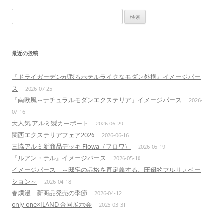
検
索:
最近の投稿
『ドライガーデンが彩るホテルライクなモダン外構』イメージパー
ス
2026-07-25
『南欧風～ナチュラルモダンエクステリア』イメージパース
2026-
07-16
大人気 アルミ製カーポート
2026-06-29
関西エクステリアフェア2026
2026-06-16
三協アルミ新商品デッキ Flowa（フロワ）
2026-05-19
『ルアン・テル』イメージパース
2026-05-10
イメージパース ～邸宅の品格を再定義する。圧倒的フルリノベー
ション～
2026-04-18
春爛漫 新商品発売の季節
2026-04-12
only one×ILAND 合同展示会
2026-03-31