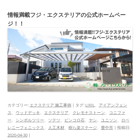
情報満載フジ・エクステリアの公式ホームペー
ジ！！
カテゴリー:
エクステリア 施工事例
| タグ:
LIXIL
、
アイアンフェン
ス
、
ウッドデッキ
、
エクステリア
、
クレモナストーン
、
コニファ
ー
、
シンボルツリー
、
ソテツ
、
ピンコロ石
、
ヤシ
、
ユニソン
、
ロベ
レニーフェニックス
、
人工木材
、
樹ら楽ステージ
、
豊中市
| 投稿日:
2020-04-30
|