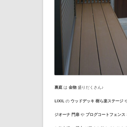
裏庭
は
金物
盛りだくさん♪
LIXIL
の
ウッドデッキ 樹ら楽ステージ
ジオーナ 門扉
や
プログコートフェンス