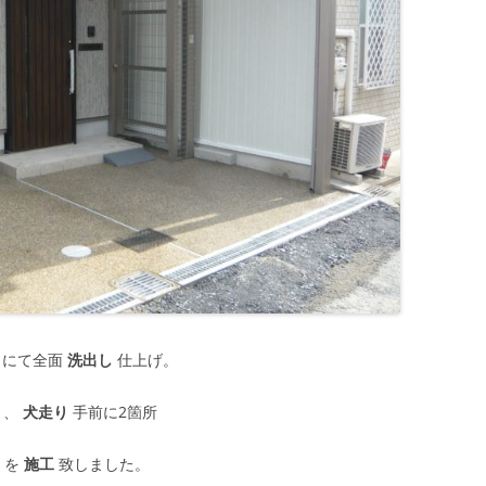
にて全面
洗出し
仕上げ。
、
犬走り
手前に2箇所
を
施工
致しました。