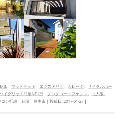
IXIL
、
ウッドデッキ
、
エクステリア
、
ガレージ
、
サイクルポー
ハイグリッド門扉NF1型
、
プログコートフェンス
、
北大阪
、
生コン打設
、
花壇
、
豊中市
| 投稿日:
2017-01-27
|