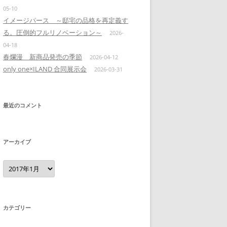
05-10
イメージパース ～邸宅の品格を再定義す
る。圧倒的フルリノベーション～
2026-
04-18
春爛漫 新商品発売の季節
2026-04-12
only one×ILAND 合同展示会
2026-03-31
最近のコメント
アーカイブ
ア
ー
カ
イ
ブ
カテゴリー