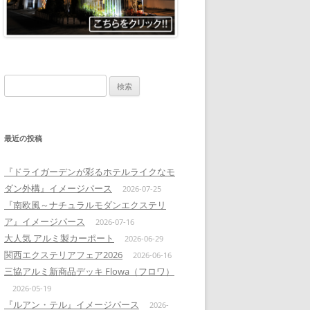
検
索:
最近の投稿
『ドライガーデンが彩るホテルライクなモ
ダン外構』イメージパース
2026-07-25
『南欧風～ナチュラルモダンエクステリ
ア』イメージパース
2026-07-16
大人気 アルミ製カーポート
2026-06-29
関西エクステリアフェア2026
2026-06-16
三協アルミ新商品デッキ Flowa（フロワ）
2026-05-19
『ルアン・テル』イメージパース
2026-