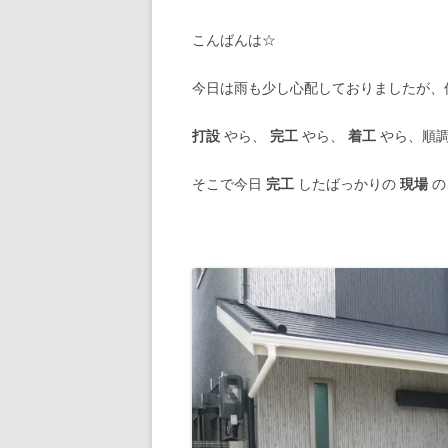
こんばんは☆
今日は雨も少し心配しておりましたが、
打設
やら、
完工
やら、
着工
やら、順調
そこで今日
完工
したばっかりの
現場
の