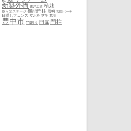
新築外構
植栽
東洋工業
機能門柱
照明
樹ら楽ステージ
玄関ポーチ
目隠しフェンス
立水栓
芝生
花壇
豊中市
門柱
門扉
門廻り