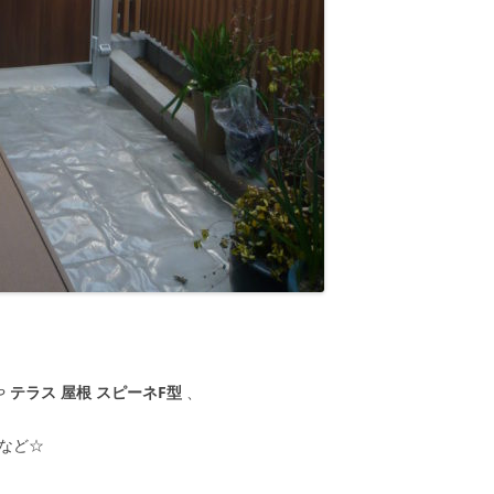
や
テラス 屋根 スピーネF型
、
など☆