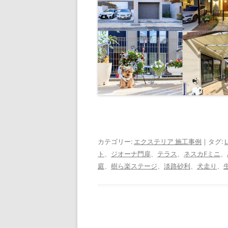
カテゴリー:
エクステリア 施工事例
| タグ:
L
ト
、
ジオーナ門扉
、
テラス
、
ネスカFミニ
、
庭
、
樹ら楽ステージ
、
淡路砂利
、
犬走り
、