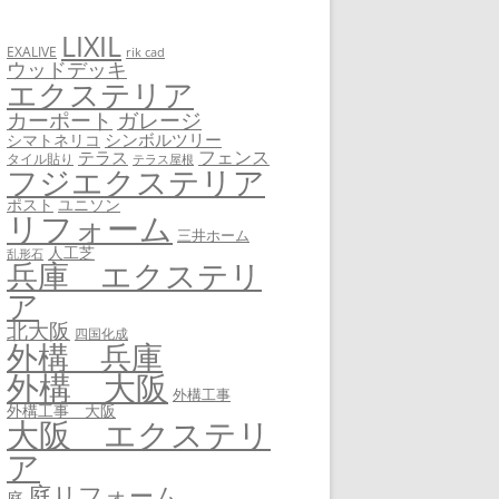
LIXIL
EXALIVE
rik cad
ウッドデッキ
エクステリア
カーポート
ガレージ
シンボルツリー
シマトネリコ
フェンス
テラス
タイル貼り
テラス屋根
フジエクステリア
ユニソン
ポスト
リフォーム
三井ホーム
人工芝
乱形石
兵庫 エクステリ
ア
北大阪
四国化成
外構 兵庫
外構 大阪
外構工事
外構工事 大阪
大阪 エクステリ
ア
庭リフォーム
庭