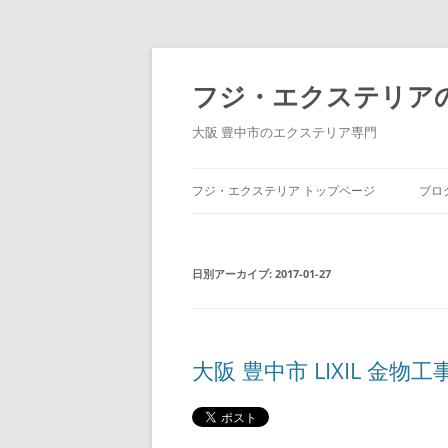
コ
ン
テ
フジ・エクステリア
ン
ツ
へ
大阪 豊中市のエクステリア専門
ス
キ
ッ
プ
フジ・エクステリア トップページ
ブロ
日別アーカイブ:
2017-01-27
大阪 豊中市 LIXIL 金物