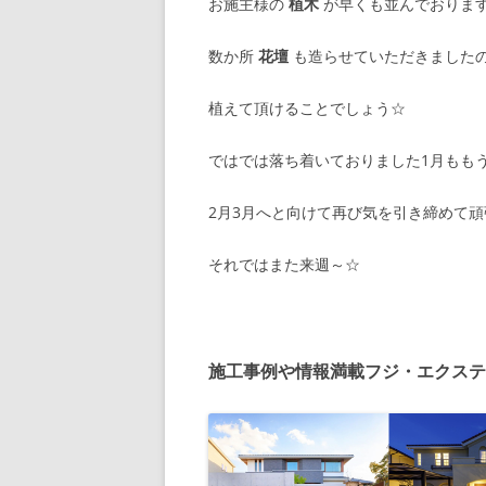
お施主様の
植木
が早くも並んでおります
数か所
花壇
も造らせていただきました
植えて頂けることでしょう☆
ではでは落ち着いておりました1月もも
2月3月へと向けて再び気を引き締めて
それではまた来週～☆
施工事例や情報満載フジ・エクステ