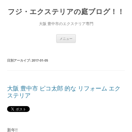
コ
ン
フジ・エクステリアの庭ブログ！！
テ
ン
ツ
へ
大阪 豊中市のエクステリア専門
ス
キ
ッ
プ
メニュー
日別アーカイブ:
2017-01-05
大阪 豊中市 ピコ太郎 的な リフォーム エク
ステリア
新年!!