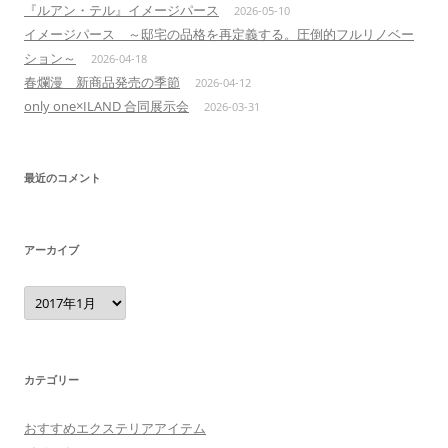
『ルアン・テル』イメージパース
2026-05-10
イメージパース ～邸宅の品格を再定義する。圧倒的フルリノベー
ション～
2026-04-18
春爛漫 新商品発売の季節
2026-04-12
only one×ILAND 合同展示会
2026-03-31
最近のコメント
アーカイブ
ア
ー
カ
イ
ブ
カテゴリー
おすすめエクステリアアイテム