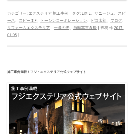
カテゴリー:
エクステリア 施工事例
| タグ:
LIXIL
、
サニージュ
、
スピ
ーネ
、
スピーネF
、
トーシンコーポレーション
、
ピコ太郎
、
ブログ
、
リフォームエクステリア
、
一条の光
、
自転車置き場
| 投稿日:
2017-
01-05
|
施工事例満載！フジ・エクステリア公式ウェブサイト