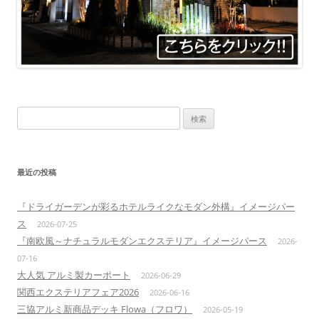
検
索:
最近の投稿
『ドライガーデンが彩るホテルライクなモダン外構』イメージパー
ス
2026-07-25
『南欧風～ナチュラルモダンエクステリア』イメージパース
2026-
07-16
大人気 アルミ製カーポート
2026-06-29
関西エクステリアフェア2026
2026-06-16
三協アルミ新商品デッキ Flowa（フロワ）
2026-05-19