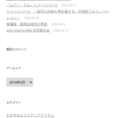
『ルアン・テル』イメージパース
2026-05-10
イメージパース ～邸宅の品格を再定義する。圧倒的フルリノベー
ション～
2026-04-18
春爛漫 新商品発売の季節
2026-04-12
only one×ILAND 合同展示会
2026-03-31
最近のコメント
アーカイブ
ア
ー
カ
イ
ブ
カテゴリー
おすすめエクステリアアイテム