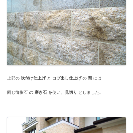
上部の
吹付け仕上げ
と
コブ出し仕上げ
の 間 には
同じ御影石 の
磨き石
を使い、
見切り
としました。