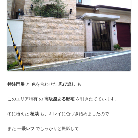
特注門扉
と 色を合わせた
忍び返し
も
このエリア特有 の
高級感ある邸宅
を引きたてています。
冬に植えた
植栽
も、キレイに色づき始めましたので
また
一眼レフ
でしっかりと撮影して