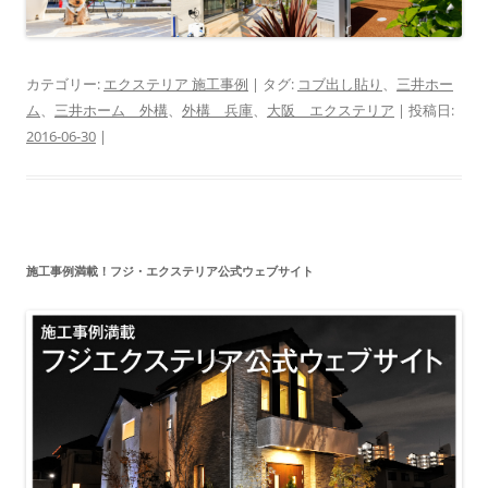
カテゴリー:
エクステリア 施工事例
| タグ:
コブ出し貼り
、
三井ホー
ム
、
三井ホーム 外構
、
外構 兵庫
、
大阪 エクステリア
| 投稿日:
2016-06-30
|
施工事例満載！フジ・エクステリア公式ウェブサイト