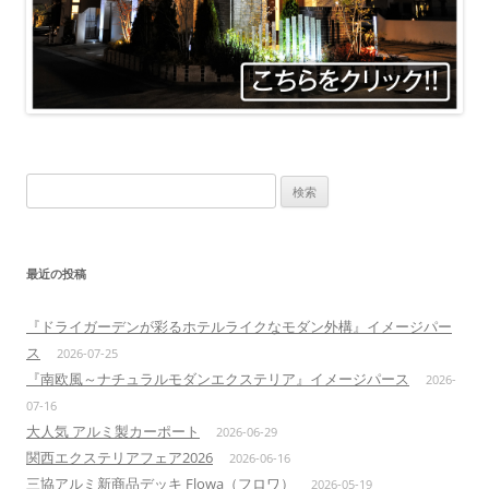
検
索:
最近の投稿
『ドライガーデンが彩るホテルライクなモダン外構』イメージパー
ス
2026-07-25
『南欧風～ナチュラルモダンエクステリア』イメージパース
2026-
07-16
大人気 アルミ製カーポート
2026-06-29
関西エクステリアフェア2026
2026-06-16
三協アルミ新商品デッキ Flowa（フロワ）
2026-05-19