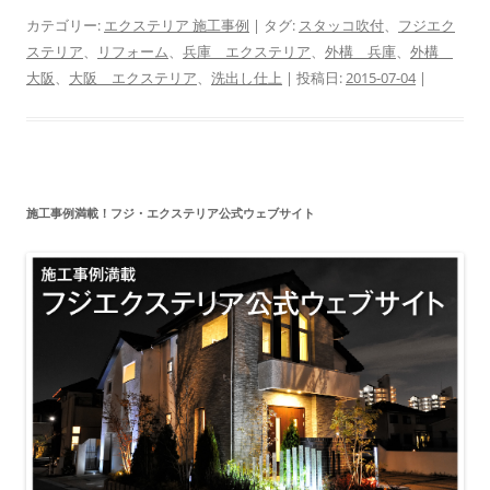
カテゴリー:
エクステリア 施工事例
| タグ:
スタッコ吹付
、
フジエク
ステリア
、
リフォーム
、
兵庫 エクステリア
、
外構 兵庫
、
外構
大阪
、
大阪 エクステリア
、
洗出し仕上
| 投稿日:
2015-07-04
|
施工事例満載！フジ・エクステリア公式ウェブサイト