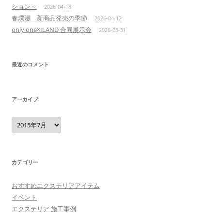
ション～
2026-04-18
春爛漫 新商品発売の季節
2026-04-12
only one×ILAND 合同展示会
2026-03-31
最近のコメント
アーカイブ
ア
ー
カ
イ
ブ
カテゴリー
おすすめエクステリアアイテム
イベント
エクステリア 施工事例