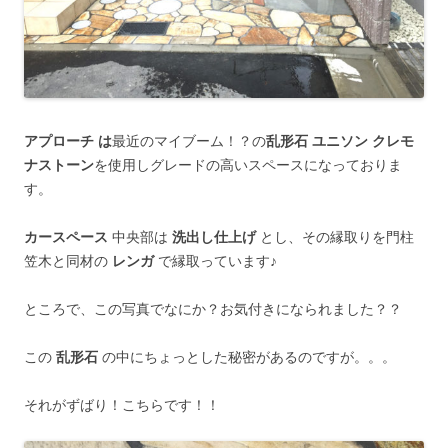
アプローチ は
最近のマイブーム！？の
乱形石 ユニソン クレモ
ナストーン
を使用しグレードの高いスペースになっておりま
す。
カースペース
中央部は
洗出し仕上げ
とし、その縁取りを門柱
笠木と同材の
レンガ
で縁取っています♪
ところで、この写真でなにか？お気付きになられました？？
この
乱形石
の中にちょっとした秘密があるのですが。。。
それがずばり！こちらです！！