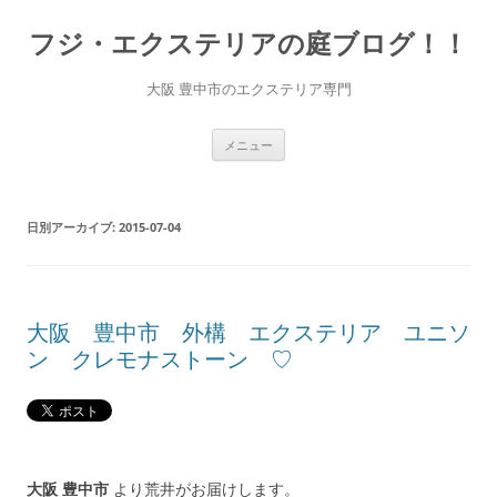
コ
ン
フジ・エクステリアの庭ブログ！！
テ
ン
ツ
へ
大阪 豊中市のエクステリア専門
ス
キ
ッ
プ
メニュー
日別アーカイブ:
2015-07-04
大阪 豊中市 外構 エクステリア ユニソ
ン クレモナストーン ♡
大阪 豊中市
より荒井がお届けします。