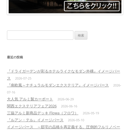
検
索:
最近の投稿
『ドライガーデンが彩るホテルライクなモダン外構』イメージパー
ス
2026-07-25
『南欧風～ナチュラルモダンエクステリア』イメージパース
2026-
07-16
大人気 アルミ製カーポート
2026-06-29
関西エクステリアフェア2026
2026-06-16
三協アルミ新商品デッキ Flowa（フロワ）
2026-05-19
『ルアン・テル』イメージパース
2026-05-10
イメージパース ～邸宅の品格を再定義する。圧倒的フルリノベー