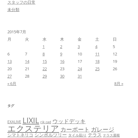
スタッフの日常
未分類
2015年7月
月
火
水
木
金
土
日
1
2
3
4
5
6
7
8
9
10
11
12
13
14
15
16
17
18
19
20
21
22
23
24
25
26
27
28
29
30
31
« 6月
8月 »
タグ
LIXIL
ウッドデッキ
EXALIVE
rik cad
エクステリア
カーポート
ガレージ
シンボルツリー
テラス
シマトネリコ
タイル貼り
テラス屋根