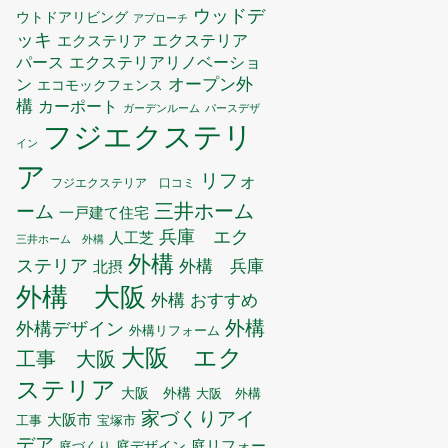
ウッドデ
ウトドアリビング
アプローチ
ッキ
エクステリア
エクステリア
エクステリアリノベーショ
パース
ン
オープン外
エコモックフェンス
構
カーポート
ガーデンルーム
パースデザ
フジエクステリ
イン
ア
リフォ
フジエクステリア 口コミ
三井ホーム
ーム
一戸建て住宅
兵庫 エク
人工芝
三井ホーム 外構
外構
ステリア
外構 兵庫
北摂
外構 大阪
外構 おすすめ
外構
外構デザイン
外構リフォーム
大阪 エク
工事 大阪
ステリア
大阪 外構
大阪 外構
家づくりアイ
大阪市
工事
宝塚市
デア
庭リフォー
庭デザイン
庭づくり