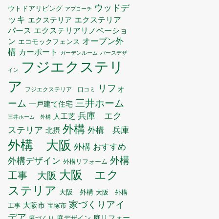
ウッドデ
ウトドアリビング
アプローチ
ッキ
エクステリア
エクステリア
エクステリアリノベーショ
パース
ン
オープン外
エコモックフェンス
構
カーポート
ガーデンルーム
パースデザ
フジエクステリ
イン
ア
リフォ
フジエクステリア 口コミ
三井ホーム
ーム
一戸建て住宅
兵庫 エク
人工芝
三井ホーム 外構
外構
ステリア
外構 兵庫
北摂
外構 大阪
外構 おすすめ
外構
外構デザイン
外構リフォーム
大阪 エク
工事 大阪
ステリア
大阪 外構
大阪 外構
家づくりアイ
大阪市
工事
宝塚市
デア
庭リフォー
庭デザイン
庭づくり