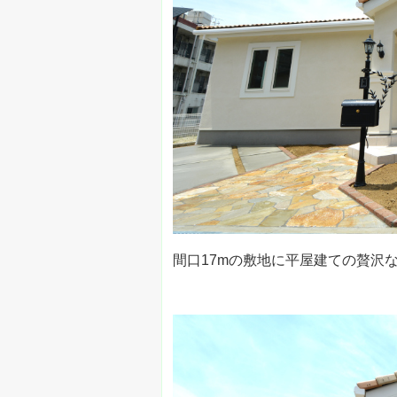
間口17mの敷地に平屋建ての贅沢