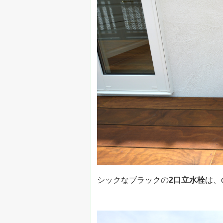
シックなブラックの
2口立水栓
は、o