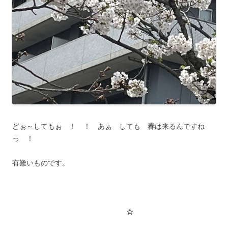
どぉ～してもぉ ！ ！ あぁ しても
春
は来るんですね
っ ！
有難いものです。
☆