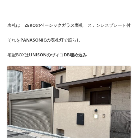
表札は
ZEROのベーシックガラス表札
ステンレスプレート付
それを
PANASONICの表札灯
で照らし
宅配BOXは
UNISONのヴィコDB埋め込み