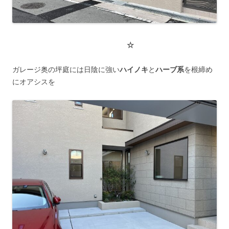
☆
ガレージ奥の坪庭には日陰に強い
ハイノキ
と
ハーブ系
を根締め
にオアシスを