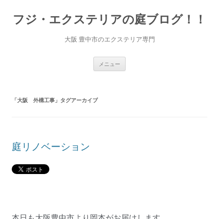
コ
ン
フジ・エクステリアの庭ブログ！！
テ
ン
ツ
へ
大阪 豊中市のエクステリア専門
ス
キ
ッ
プ
メニュー
「
大阪 外構工事
」タグアーカイブ
庭リノベーション
本日も大阪豊中市より岡本がお届けします。