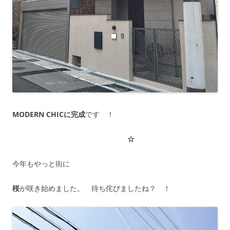
MODERN CHICに完成
です ！
☆
今年もやっと街に
桜
が咲き始めました。 待ち侘びましたね？ ！