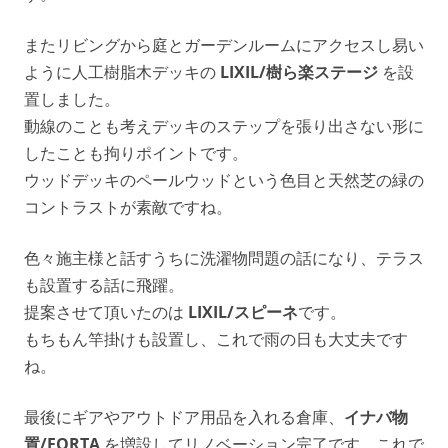
またリビングから庭とガーデンルームにアクセスし易い
ように人工樹脂木デッキの
LIXIL/樹ら楽ステージ
を設
置しました。
動線のことも考えデッキのステップを張り出さない形に
したことも拘りポイントです。
ウッドデッキのペールウッドという色目と天然芝の緑の
コントラストが素敵ですね。
色々施主様と話すうちに洗濯物問題の話になり、テラス
も設置する話に飛躍。
提案させて頂いたのは
LIXIL/スピーネ
です。
もちもん竿掛けも設置し、これで雨の日も大丈夫です
ね。
最後にギアやアウトドア用品を入れる倉庫、
イナバ物
置/FORTA
を増設してリノベーション完了です。これで