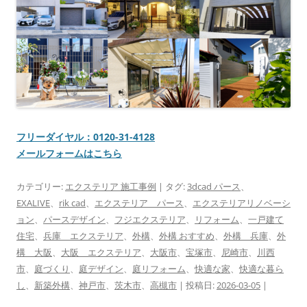
フリーダイヤル：0120-31-4128
メールフォームはこちら
カテゴリー:
エクステリア 施工事例
| タグ:
3dcad パース
、
EXALIVE
、
rik cad
、
エクステリア パース
、
エクステリアリノベーシ
ョン
、
パースデザイン
、
フジエクステリア
、
リフォーム
、
一戸建て
住宅
、
兵庫 エクステリア
、
外構
、
外構 おすすめ
、
外構 兵庫
、
外
構 大阪
、
大阪 エクステリア
、
大阪市
、
宝塚市
、
尼崎市
、
川西
市
、
庭づくり
、
庭デザイン
、
庭リフォーム
、
快適な家
、
快適な暮ら
し
、
新築外構
、
神戸市
、
茨木市
、
高槻市
| 投稿日:
2026-03-05
|