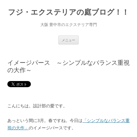
コ
ン
フジ・エクステリアの庭ブログ！！
テ
ン
ツ
へ
大阪 豊中市のエクステリア専門
ス
キ
ッ
プ
メニュー
イメージパース ～シンプルなバランス重視
の大作～
こんにちは。設計部の愛です。
あっという間に3月。春ですね。今日は
「シンプルなバランス重
視の大作」
のイメージパースです。