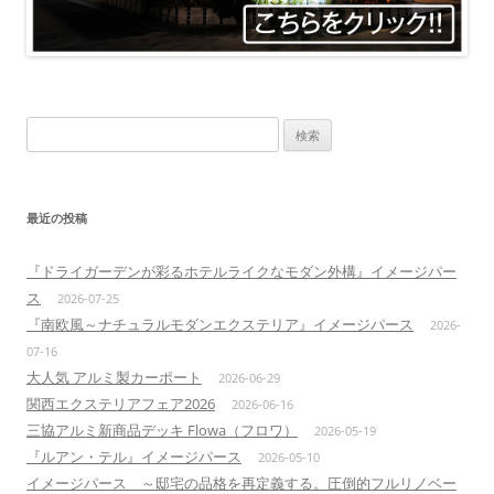
検
索:
最近の投稿
『ドライガーデンが彩るホテルライクなモダン外構』イメージパー
ス
2026-07-25
『南欧風～ナチュラルモダンエクステリア』イメージパース
2026-
07-16
大人気 アルミ製カーポート
2026-06-29
関西エクステリアフェア2026
2026-06-16
三協アルミ新商品デッキ Flowa（フロワ）
2026-05-19
『ルアン・テル』イメージパース
2026-05-10
イメージパース ～邸宅の品格を再定義する。圧倒的フルリノベー