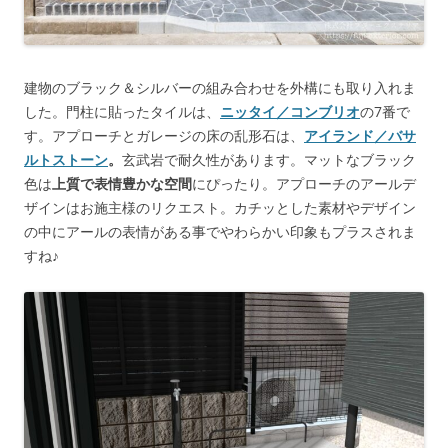
建物のブラック＆シルバーの組み合わせを外構にも取り入れま
した。門柱に貼ったタイルは、
ニッタイ／コンブリオ
の7番で
す。アプローチとガレージの床の乱形石は、
アイランド／バサ
ルトストーン
。
玄武岩で耐久性があります。マットなブラック
色は
上質で表情豊かな空間
にぴったり。アプローチのアールデ
ザインはお施主様のリクエスト。カチッとした素材やデザイン
の中にアールの表情がある事でやわらかい印象もプラスされま
すね♪