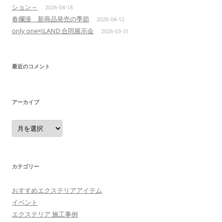
ション～
2026-04-18
春爛漫 新商品発売の季節
2026-04-12
only one×ILAND 合同展示会
2026-03-31
最近のコメント
アーカイブ
ア
ー
カ
イ
ブ
カテゴリー
おすすめエクステリアアイテム
イベント
エクステリア 施工事例