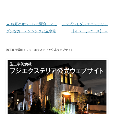
投
←
お庭がオシャレに変身！？モ
シンプルモダンエクステリア
稿
ダンなガーデンシンクと立水栓
【イメージパース】
→
ナ
ビ
施工事例満載！フジ・エクステリア公式ウェブサイト
ゲ
ー
シ
ョ
ン