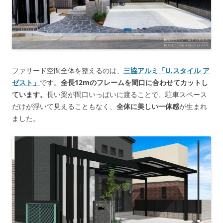
ファサード空間全体を整えるのは、
三協アルミ
「U.スタイル ア
ゼスト」
です。
全長12mのフレームを間口に合わせてカットし
ています。
長い梁が間口いっぱいに渡ることで、駐車スペース
だけが浮いて見えることもなく、
全体に美しい一体感
が生まれ
ました。