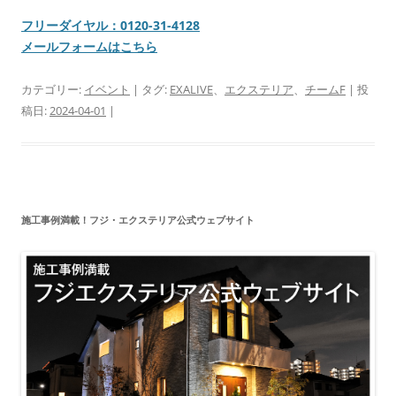
フリーダイヤル：0120-31-4128
メールフォームはこちら
カテゴリー:
イベント
| タグ:
EXALIVE
、
エクステリア
、
チームF
| 投
稿日:
2024-04-01
|
施工事例満載！フジ・エクステリア公式ウェブサイト