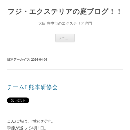
コ
ン
フジ・エクステリアの庭ブログ！！
テ
ン
ツ
へ
大阪 豊中市のエクステリア専門
ス
キ
ッ
プ
メニュー
日別アーカイブ:
2024-04-01
チームF 熊本研修会
こんにちは、misaoです。
季節が巡って4月1日。