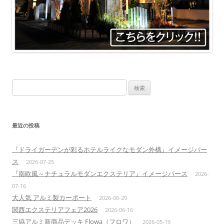
検
索:
最近の投稿
『ドライガーデンが彩るホテルライクなモダン外構』イメージパー
ス
2026-07-25
『南欧風～ナチュラルモダンエクステリア』イメージパース
2026-
07-16
大人気 アルミ製カーポート
2026-06-29
関西エクステリアフェア2026
2026-06-16
三協アルミ新商品デッキ Flowa（フロワ）
2026-05-19