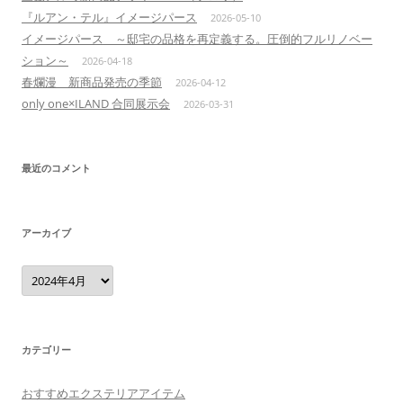
『ルアン・テル』イメージパース
2026-05-10
イメージパース ～邸宅の品格を再定義する。圧倒的フルリノベー
ション～
2026-04-18
春爛漫 新商品発売の季節
2026-04-12
only one×ILAND 合同展示会
2026-03-31
最近のコメント
アーカイブ
ア
ー
カ
イ
ブ
カテゴリー
おすすめエクステリアアイテム