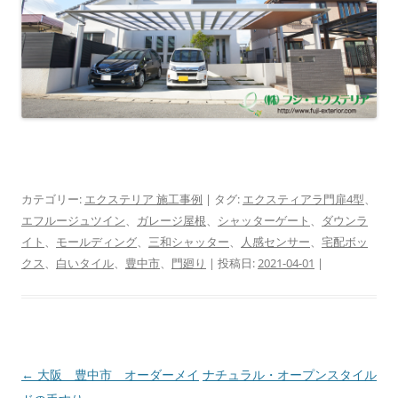
カテゴリー:
エクステリア 施工事例
| タグ:
エクスティアラ門扉4型
、
エフルージュツイン
、
ガレージ屋根
、
シャッターゲート
、
ダウンラ
イト
、
モールディング
、
三和シャッター
、
人感センサー
、
宅配ボッ
クス
、
白いタイル
、
豊中市
、
門廻り
| 投稿日:
2021-04-01
|
投
←
大阪 豊中市 オーダーメイ
ナチュラル・オープンスタイル