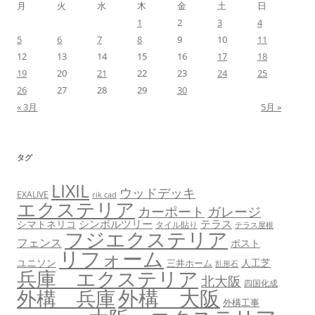
月
火
水
木
金
土
日
1
2
3
4
5
6
7
8
9
10
11
12
13
14
15
16
17
18
19
20
21
22
23
24
25
26
27
28
29
30
« 3月
5月 »
タグ
LIXIL
ウッドデッキ
EXALIVE
rik cad
エクステリア
カーポート
ガレージ
シンボルツリー
テラス
シマトネリコ
タイル貼り
テラス屋根
フジエクステリア
フェンス
ポスト
リフォーム
ユニソン
人工芝
三井ホーム
乱形石
兵庫 エクステリア
北大阪
四国化成
外構 大阪
外構 兵庫
外構工事