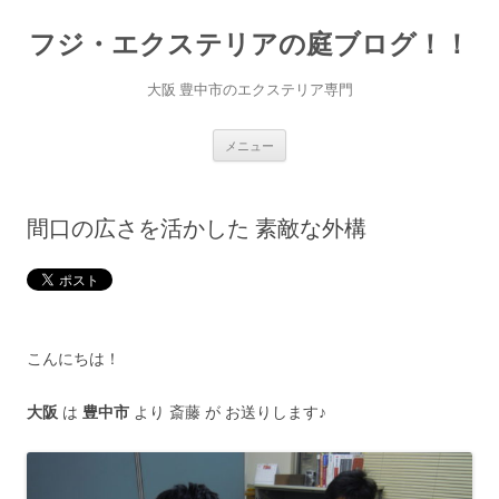
コ
ン
フジ・エクステリアの庭ブログ！！
テ
ン
ツ
へ
大阪 豊中市のエクステリア専門
ス
キ
ッ
プ
メニュー
間口の広さを活かした 素敵な外構
こんにちは！
大阪
は
豊中市
より 斎藤 が お送りします♪