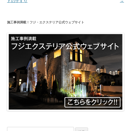
稿
ドの手すり
→
ナ
ビ
施工事例満載！フジ・エクステリア公式ウェブサイト
ゲ
ー
シ
ョ
ン
検