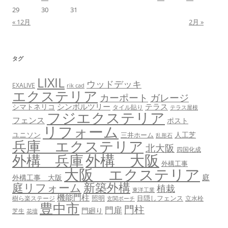
29
30
31
« 12月
2月 »
タグ
LIXIL
ウッドデッキ
EXALIVE
rik cad
エクステリア
カーポート
ガレージ
シンボルツリー
テラス
シマトネリコ
タイル貼り
テラス屋根
フジエクステリア
フェンス
ポスト
リフォーム
ユニソン
人工芝
三井ホーム
乱形石
兵庫 エクステリア
北大阪
四国化成
外構 大阪
外構 兵庫
外構工事
大阪 エクステリア
庭
外構工事 大阪
新築外構
庭リフォーム
植栽
東洋工業
機能門柱
照明
目隠しフェンス
樹ら楽ステージ
立水栓
玄関ポーチ
豊中市
門柱
門扉
門廻り
芝生
花壇