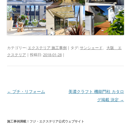
カテゴリー:
エクステリア 施工事例
| タグ:
サンシェード
、
大阪 エ
クステリア
| 投稿日:
2018-01-28
|
投
←
プチ・リフォーム
美濃クラフト 機能門柱 カタロ
稿
グ掲載 決定
→
ナ
ビ
施工事例満載！フジ・エクステリア公式ウェブサイト
ゲ