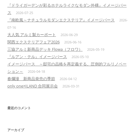
『ドライガーデンが彩るホテルライクなモダン外構』イメージパー
ス
2026-07-25
『南欧風～ナチュラルモダンエクステリア』イメージパース
2026-
07-16
大人気 アルミ製カーポート
2026-06-29
関西エクステリアフェア2026
2026-06-16
三協アルミ新商品デッキ Flowa（フロワ）
2026-05-19
『ルアン・テル』イメージパース
2026-05-10
イメージパース ～邸宅の品格を再定義する。圧倒的フルリノベー
ション～
2026-04-18
春爛漫 新商品発売の季節
2026-04-12
only one×ILAND 合同展示会
2026-03-31
最近のコメント
アーカイブ