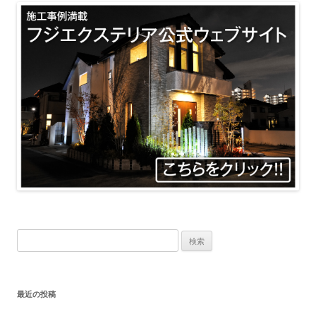
ー
シ
ョ
ン
検
索:
最近の投稿