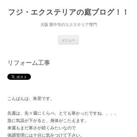
コ
ン
フジ・エクステリアの庭ブログ！！
テ
ン
ツ
へ
大阪 豊中市のエクステリア専門
ス
キ
ッ
プ
メニュー
リフォーム工事
こんばんは。朱里です。
先週は、先々週にくらべ、とても寒かったですね、、、。
急に気温が下がると、身体がこたえます。
来週もまだ寒さが続くみたいなので
体調管理には十分に気をつけて下さい。