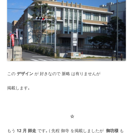
この
デザイン
が 好きなので 脈略 は有りませんが
掲載します｡
☆
もう
12 月 師走
です｡ ( 先程 御寺 を掲載しましたが
御坊様
も