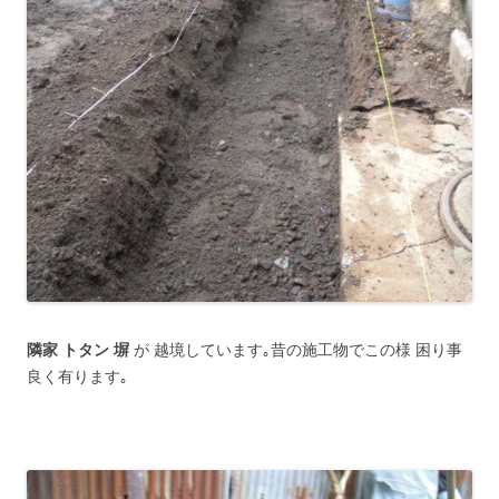
隣家 トタン 塀
が 越境しています｡昔の施工物でこの様 困り事
良く有ります｡