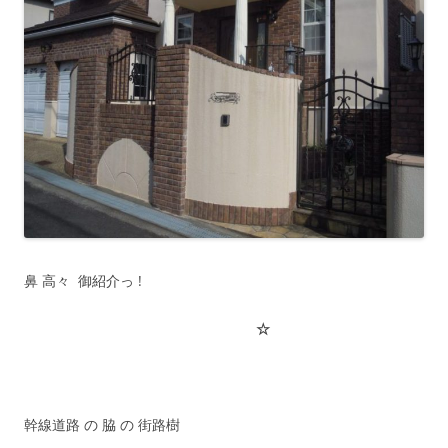
鼻 高々 御紹介っ !
☆
幹線道路 の 脇 の 街路樹