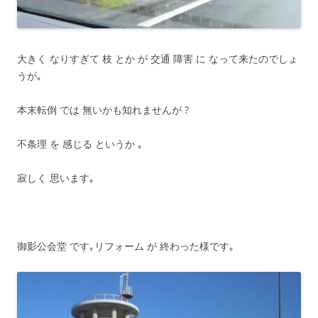
大きく なりすぎて 枝 とか が 交通 障害 に なって来たのでしょ
うが｡
本末転倒 では 無いかも知れませんが ?
不条理 を 感じる というか ｡
寂しく 思います｡
御影公会堂 です｡リフォーム が 終わった様です｡