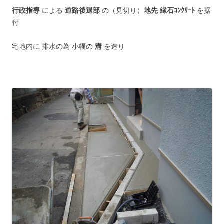
行政指導
による
道路後退部
の（見切り）
地先 縁石ｺﾝｸﾘｰﾄ
を据
付
宅地内に 排水の為 小幅の
溝
を造り