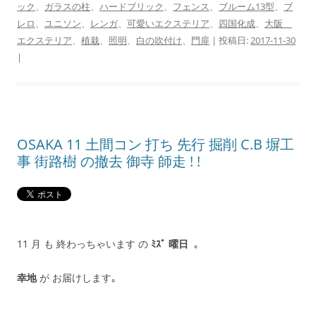
ック
、
ガラスの柱
、
ハードブリック
、
フェンス
、
ブルーム13型
、
ブ
レロ
、
ユニソン
、
レンガ
、
可愛いエクステリア
、
四国化成
、
大阪
エクステリア
、
植栽
、
照明
、
白の吹付け
、
門扉
| 投稿日:
2017-11-30
|
OSAKA 11 土間コン 打ち 先行 掘削 C.B 塀工
事 街路樹 の撤去 御寺 師走 ! !
11 月 も 終わっちゃいます の
ﾐｽﾞ 曜日
｡
幸地
が お届けします｡