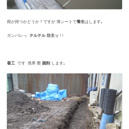
雨が持つかどうか ? ですが 薄シートで
養生
はします｡
ガンバレっ
テルテル 坊主ッ
! !
着工
です 境界 際
掘削
します｡