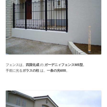
フェンスは、
四国化成
の
ガーデニィフェンスM5型
。
手前に光る
ガラスの柱
は、
一条の光600
。