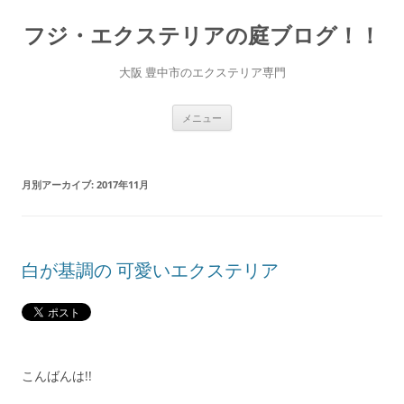
コ
ン
フジ・エクステリアの庭ブログ！！
テ
ン
ツ
へ
大阪 豊中市のエクステリア専門
ス
キ
ッ
プ
メニュー
月別アーカイブ:
2017年11月
白が基調の 可愛いエクステリア
こんばんは!!