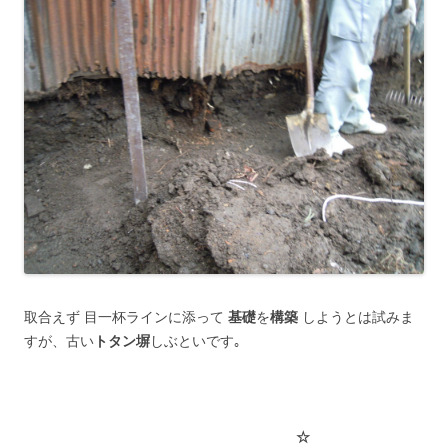
取合えず 目一杯ラインに添って
基礎
を
構築
しようとは試みま
すが、古い
トタン塀
しぶといです｡
☆