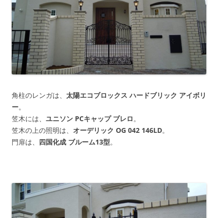
角柱のレンガは、
太陽エコブロックス
ハードブリック アイボリ
ー
。
笠木には、
ユニソン
PCキャップ ブレロ
。
笠木の上の照明は、
オーデリック
OG 042 146LD
。
門扉は、
四国化成
ブルーム13型
。