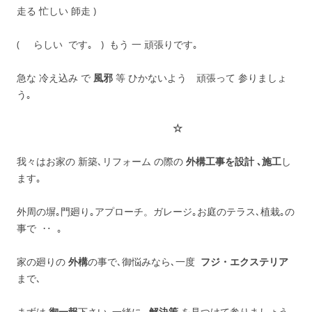
走る 忙しい 師走 )
( らしい です｡ ) もう 一 頑張りです｡
急な 冷え込み で
風邪
等 ひかないよう 頑張って 参りましょ
う｡
☆
我々はお家の 新築､リフォーム の際の
外構工事を設計 ､施工
し
ます｡
外周の塀｡門廻り｡アプローチ。ガレージ｡お庭のテラス､植栽｡の
事で ‥ ｡
家の廻りの
外構
の事で､御悩みなら､一度
フジ・エクステリア
まで､
まずは
御一報
下さい､一緒に､
解決策
を見つけて参りましょう｡