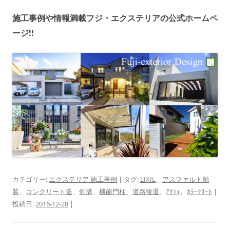
施工事例や情報満載フジ・エクステリアの公式ホームペ
ージ!!
カテゴリー:
エクステリア 施工事例
| タグ:
LIXIL
、
アスファルト舗
装
、
コンクリート造
、
側溝
、
機能門柱
、
道路後退
、
ｱｸｼｨ
、
ｶﾗｰｸﾘｰﾄ
|
投稿日:
2016-12-28
|