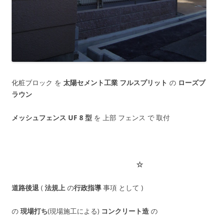
化粧ブロック を
太陽セメント工業 フルスプリット
の
ローズブ
ラウン
メッシュフェンス UF 8 型
を 上部 フェンス で 取付
☆
道路後退
(
法規上
の
行政指導
事項 として )
の
現場打ち
(現場施工による)
コンクリート造
の