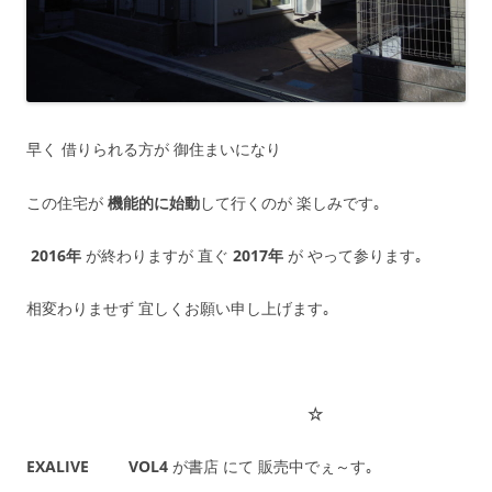
早く 借りられる方が 御住まいになり
この住宅が
機能的に始動
して行くのが 楽しみです｡
2016年
が終わりますが 直ぐ
2017年
が やって参ります｡
相変わりませず 宜しくお願い申し上げます｡
☆
EXALIVE VOL4
が書店 にて 販売中でぇ～す｡