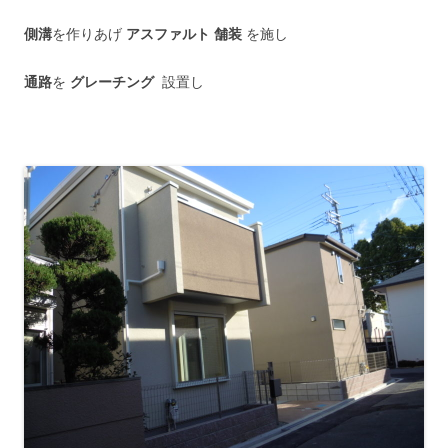
側溝
を作りあげ
アスファルト 舗装
を施し
通路
を
グレーチング
設置し