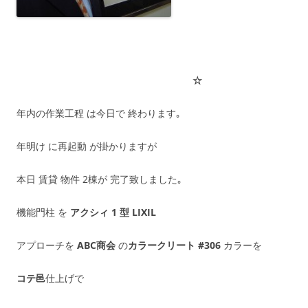
☆
年内の作業工程 は今日で 終わります｡
年明け に再起動 が掛かりますが
本日 賃貸 物件 2棟が 完了致しました｡
機能門柱 を
アクシィ 1 型 LIXIL
アプローチを
ABC商会
の
カラークリート
#306
カラーを
コテ邑
仕上げで