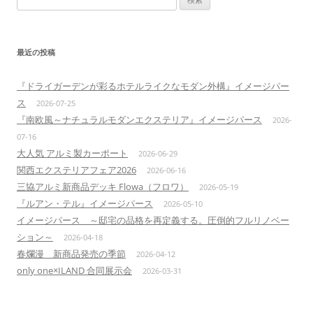
索:
最近の投稿
『ドライガーデンが彩るホテルライクなモダン外構』イメージパー
ス
2026-07-25
『南欧風～ナチュラルモダンエクステリア』イメージパース
2026-
07-16
大人気 アルミ製カーポート
2026-06-29
関西エクステリアフェア2026
2026-06-16
三協アルミ新商品デッキ Flowa（フロワ）
2026-05-19
『ルアン・テル』イメージパース
2026-05-10
イメージパース ～邸宅の品格を再定義する。圧倒的フルリノベー
ション～
2026-04-18
春爛漫 新商品発売の季節
2026-04-12
only one×ILAND 合同展示会
2026-03-31