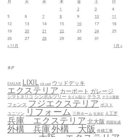
月
火
水
木
金
土
日
1
2
3
4
5
6
7
8
9
10
11
12
13
14
15
16
17
18
19
20
21
22
23
24
25
26
27
28
29
30
31
« 11月
1月 »
タグ
LIXIL
ウッドデッキ
EXALIVE
rik cad
エクステリア
カーポート
ガレージ
シンボルツリー
テラス
シマトネリコ
タイル貼り
テラス屋根
フジエクステリア
フェンス
ポスト
リフォーム
ユニソン
人工芝
三井ホーム
乱形石
兵庫 エクステリア
北大阪
四国化成
外構 大阪
外構 兵庫
外構工事