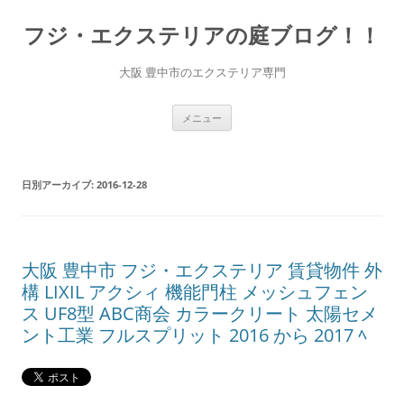
コ
ン
フジ・エクステリアの庭ブログ！！
テ
ン
ツ
へ
大阪 豊中市のエクステリア専門
ス
キ
ッ
プ
メニュー
日別アーカイブ:
2016-12-28
大阪 豊中市 フジ・エクステリア 賃貸物件 外
構 LIXIL アクシィ 機能門柱 メッシュフェン
ス UF8型 ABC商会 カラークリート 太陽セメ
ント工業 フルスプリット 2016 から 2017 ﾍ