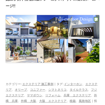
ージ!!
カテゴリー:
エクステリア 施工事例
| タグ:
インターホン
、
エクステ
リア
、
オリーブ
、
コニファー
、
シマトネリコ
、
タイルテラス
、
フジ
エクステリア
、
ヤマボウシ
、
リフォーム
、
兵庫 エクステリア
、
外
構 兵庫
、
外構 大阪
、
大阪 エクステリア
、
植栽
、
風致地区
| 投