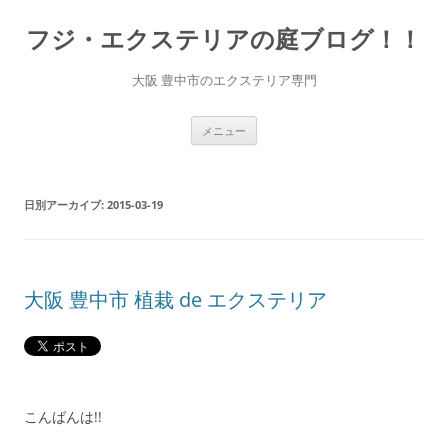
コ
ン
フジ・エクステリアの庭ブログ！！
テ
ン
ツ
へ
大阪 豊中市のエクステリア専門
ス
キ
ッ
プ
メニュー
日別アーカイブ:
2015-03-19
大阪 豊中市 植栽 de エクステリア
こんばんは!!