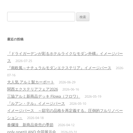
検
索:
最近の投稿
『ドライガーデンが彩るホテルライクなモダン外構』イメージパー
ス
2026-07-25
『南欧風～ナチュラルモダンエクステリア』イメージパース
2026-
07-16
大人気 アルミ製カーポート
2026-06-29
関西エクステリアフェア2026
2026-06-16
三協アルミ新商品デッキ Flowa（フロワ）
2026-05-19
『ルアン・テル』イメージパース
2026-05-10
イメージパース ～邸宅の品格を再定義する。圧倒的フルリノベー
ション～
2026-04-18
春爛漫 新商品発売の季節
2026-04-12
only one×ILAND 合同展示会
2026-03-31