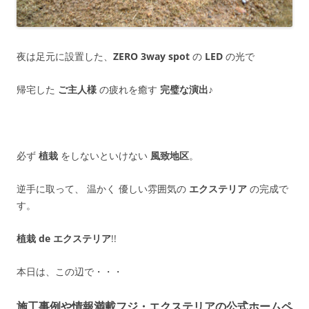
夜は足元に設置した、
ZERO 3way spot
の
LED
の光で
帰宅した
ご主人様
の疲れを癒す
完璧な演出
♪
必ず
植栽
をしないといけない
風致地区
。
逆手に取って、 温かく 優しい雰囲気の
エクステリア
の完成で
す。
植栽 de エクステリア
!!
本日は、この辺で・・・
施工事例や情報満載フジ・エクステリアの公式ホームペ