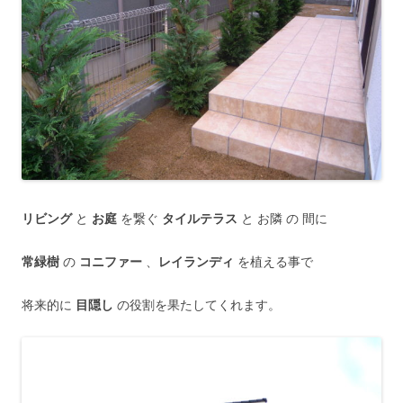
リビング
と
お庭
を繋ぐ
タイルテラス
と お隣 の 間に
常緑樹
の
コニファー
、
レイランディ
を植える事で
将来的に
目隠し
の役割を果たしてくれます。