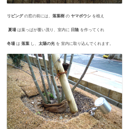
リビング
の窓の前には、
落葉樹
の
ヤマボウシ
を植え
夏場
は葉っぱが覆い茂り、室内に
日陰
を作ってくれ
冬場
は
落葉
し、
太陽の光
を 室内に取り込んでくれます。