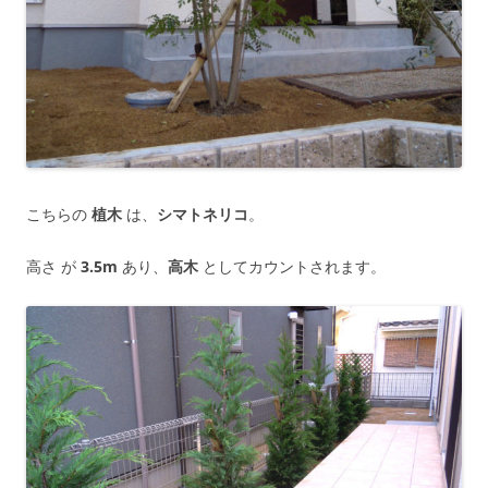
こちらの
植木
は、
シマトネリコ
。
高さ が
3.5m
あり、
高木
としてカウントされます。