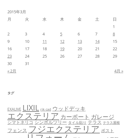
2015年3月
月
火
水
木
金
土
日
1
2
3
4
5
6
7
8
9
10
11
12
13
14
15
16
17
18
19
20
21
22
23
24
25
26
27
28
29
30
31
« 2月
4月 »
タグ
LIXIL
ウッドデッキ
EXALIVE
rik cad
エクステリア
カーポート
ガレージ
シンボルツリー
テラス
シマトネリコ
タイル貼り
テラス屋根
フジエクステリア
フェンス
ポスト
リフォーム