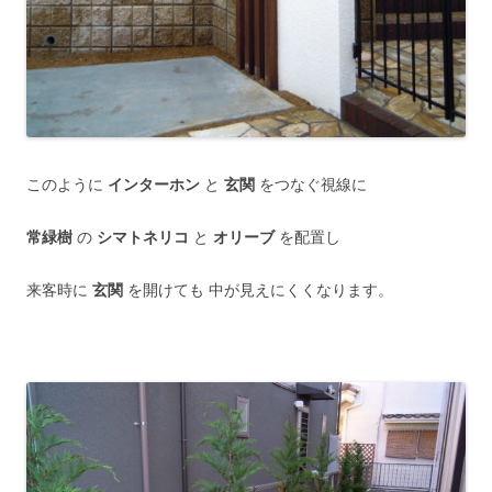
このように
インターホン
と
玄関
をつなぐ視線に
常緑樹
の
シマトネリコ
と
オリーブ
を配置し
来客時に
玄関
を開けても 中が見えにくくなります。