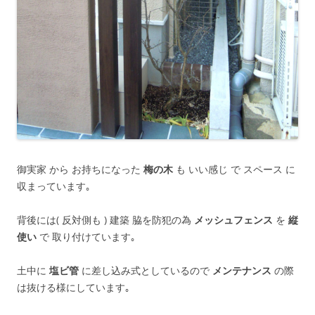
御実家 から お持ちになった
梅の木
も いい感じ で スペース に
収まっています｡
背後には( 反対側も ) 建築 脇を防犯の為
メッシュフェンス
を
縦
使い
で 取り付けています｡
土中に
塩ビ管
に差し込み式としているので
メンテナンス
の際
は抜ける様にしています｡