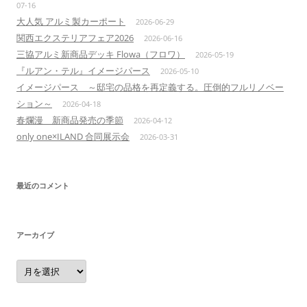
07-16
大人気 アルミ製カーポート
2026-06-29
関西エクステリアフェア2026
2026-06-16
三協アルミ新商品デッキ Flowa（フロワ）
2026-05-19
『ルアン・テル』イメージパース
2026-05-10
イメージパース ～邸宅の品格を再定義する。圧倒的フルリノベー
ション～
2026-04-18
春爛漫 新商品発売の季節
2026-04-12
only one×ILAND 合同展示会
2026-03-31
最近のコメント
アーカイブ
ア
ー
カ
イ
ブ