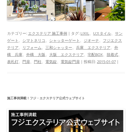
カテゴリー:
エクステリア 施工事例
| タグ:
LIXIL
、
Uスタイル
、
サン
ゲート
、
シマトネリコ
、
シャッターゲート
、
ジオーナ
、
フジエクス
テリア
、
リフォーム
、
三和シャッター
、
兵庫 エクステリア
、
外
構 兵庫
、
外構 大阪
、
大阪 エクステリア
、
宅配BOX
、
脱着式
、
表札灯
、
門扉
、
門柱
、
電気錠
、
電気錠門扉
| 投稿日:
2015-01-07
|
施工事例満載！フジ・エクステリア公式ウェブサイト