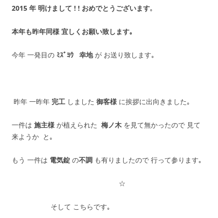
2015 年 明けまして ! ! おめでとうございます
｡
本年も昨年同様 宜しくお願い致します｡
今年 一発目の
ﾐｽﾞﾖｳ
幸地
が お送り致します｡
昨年 一昨年
完工
しました
御客様
に挨拶に出向きました｡
一件は
施主様
が植えられた
梅ノ木
を見て無かったので 見て
来ようか と｡
もう 一件は
電気錠
の
不調
も有りましたので 行って参ります｡
☆
そして こちらです｡