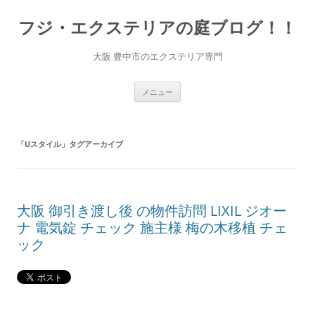
コ
ン
フジ・エクステリアの庭ブログ！！
テ
ン
ツ
へ
大阪 豊中市のエクステリア専門
ス
キ
ッ
プ
メニュー
「
Uスタイル
」タグアーカイブ
大阪 御引き渡し後 の物件訪問 LIXIL ジオー
ナ 電気錠 チェック 施主様 梅の木移植 チェ
ック