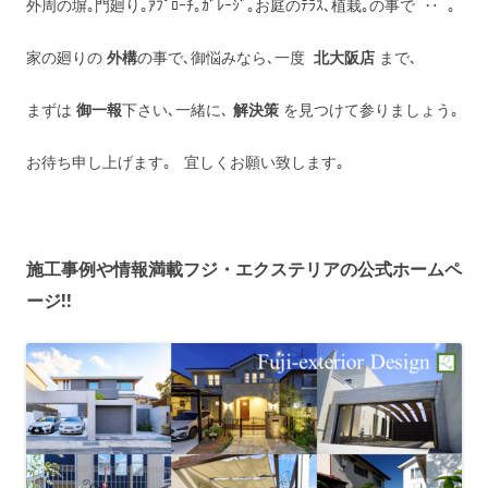
外周の塀｡門廻り｡ｱﾌﾟﾛｰﾁ｡ｶﾞﾚｰｼﾞ｡お庭のﾃﾗｽ､植栽｡の事で ‥ ｡
家の廻りの
外構
の事で､御悩みなら､一度
北大阪店
まで､
まずは
御一報
下さい､一緒に､
解決策
を見つけて参りましょう｡
お待ち申し上げます｡ 宜しくお願い致します｡
施工事例や情報満載フジ・エクステリアの公式ホームペ
ージ!!