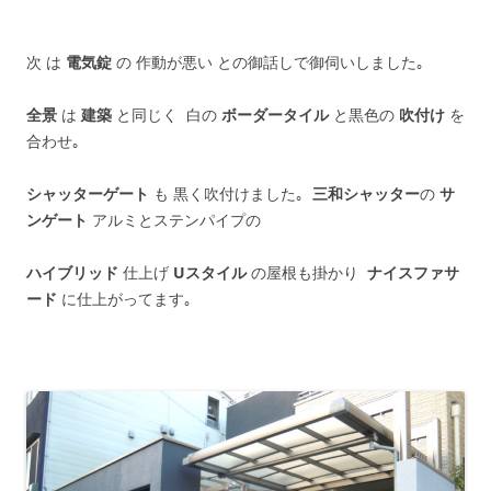
次 は
電気錠
の 作動が悪い との御話しで御伺いしました｡
全景
は
建築
と同じく 白の
ボーダータイル
と黒色の
吹付け
を
合わせ｡
シャッターゲート
も 黒く吹付けました｡
三和シャッター
の
サ
ンゲート
アルミとステンパイプの
ハイブリッド
仕上げ
Uスタイル
の屋根も掛かり
ナイスファサ
ード
に仕上がってます｡