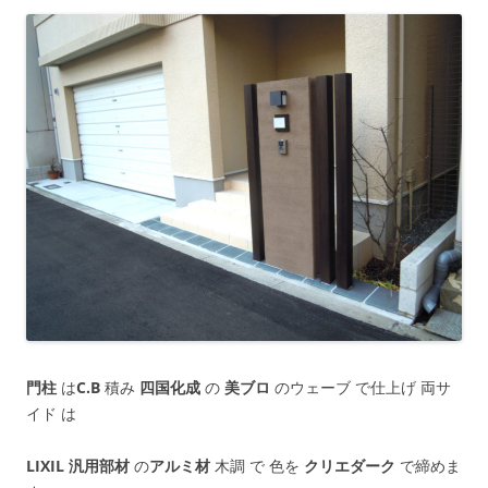
門柱
は
C.B
積み
四国化成
の
美ブロ
のウェーブ で仕上げ 両サ
イド は
LIXIL
汎用部材
の
アルミ材
木調 で 色を
クリエダーク
で締めま