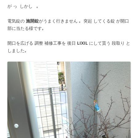
が っ しかし ｡
電気錠の
施開錠
がうまく行きません ｡ 突起 してくる錠 が開口
部に当たる様です｡
開口を広げる 調整 補修工事を 後日
LIXIL
にして貰う 段取り と
しました｡