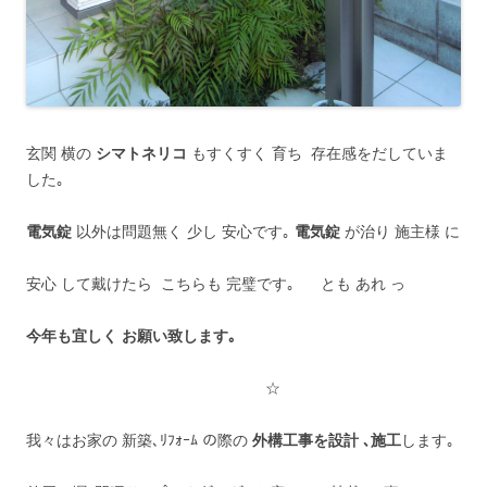
玄関 横の
シマトネリコ
もすくすく 育ち 存在感をだしていま
した｡
電気錠
以外は問題無く 少し 安心です｡
電気錠
が治り 施主様 に
安心 して戴けたら こちらも 完璧です｡ とも あれ っ
今年も宜しく お願い致します｡
☆
我々はお家の 新築､ﾘﾌｫｰﾑ の際の
外構工事を設計 ､施工
します｡