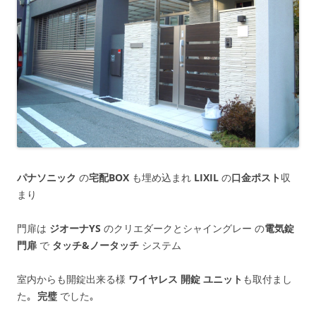
パナソニック
の
宅配BOX
も埋め込まれ
LIXIL
の
口金ポスト
収
まり
門扉は
ジオーナYS
のクリエダークとシャイングレー の
電気錠
門扉
で
タッチ&ノータッチ
システム
室内からも開錠出来る様
ワイヤレス 開錠 ユニット
も取付まし
た｡
完璧
でした｡