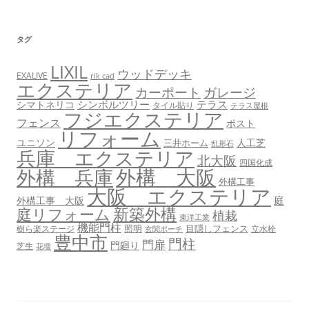
タグ
LIXIL
ウッドデッキ
EXALIVE
rik cad
エクステリア
カーポート
ガレージ
シンボルツリー
テラス
シマトネリコ
タイル貼り
テラス屋根
フジエクステリア
フェンス
ポスト
リフォーム
ユニソン
人工芝
三井ホーム
乱形石
兵庫 エクステリア
北大阪
四国化成
外構 大阪
外構 兵庫
外構工事
大阪 エクステリア
庭
外構工事 大阪
新築外構
庭リフォーム
植栽
東洋工業
機能門柱
照明
目隠しフェンス
樹ら楽ステージ
立水栓
玄関ポーチ
豊中市
門柱
門扉
門廻り
芝生
花壇