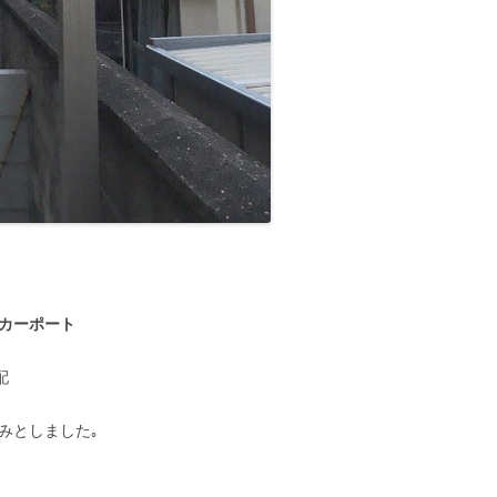
カーポート
配
みとしました｡