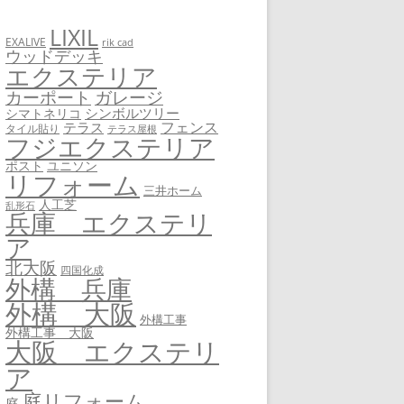
LIXIL
EXALIVE
rik cad
ウッドデッキ
エクステリア
カーポート
ガレージ
シンボルツリー
シマトネリコ
フェンス
テラス
タイル貼り
テラス屋根
フジエクステリア
ユニソン
ポスト
リフォーム
三井ホーム
人工芝
乱形石
兵庫 エクステリ
ア
北大阪
四国化成
外構 兵庫
外構 大阪
外構工事
外構工事 大阪
大阪 エクステリ
ア
庭リフォーム
庭