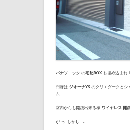
パナソニック
の
宅配BOX
も埋め込まれ
門扉は
ジオーナYS
のクリエダークとシャ
ム
室内からも開錠出来る様
ワイヤレス 開
が っ しかし ｡