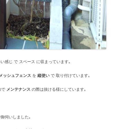
いい感じ で スペース に収まっています｡
メッシュフェンス
を
縦使い
で 取り付けています｡
ので
メンテナンス
の際は抜ける様にしています｡
で御伺いしました｡