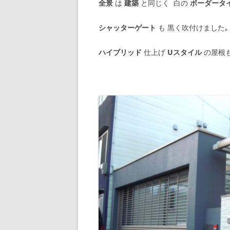
全景
は
建築
と同じく 白の
ボーダータ
シャッターゲート
も 黒く吹付けました
ハイブリッド
仕上げ
Uスタイル
の屋根