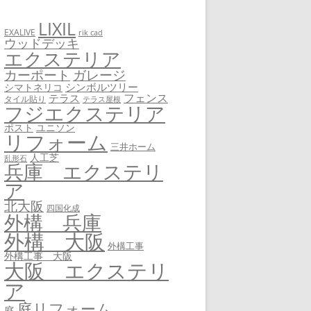
LIXIL
EXALIVE
rik cad
ウッドデッキ
エクステリア
カーポート
ガレージ
シンボルツリー
シマトネリコ
フェンス
テラス
タイル貼り
テラス屋根
フジエクステリア
ユニソン
ポスト
リフォーム
三井ホーム
人工芝
乱形石
兵庫 エクステリ
ア
北大阪
四国化成
外構 兵庫
外構 大阪
外構工事
外構工事 大阪
大阪 エクステリ
ア
庭リフォーム
庭