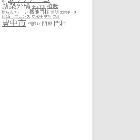
新築外構
植栽
東洋工業
機能門柱
照明
樹ら楽ステージ
玄関ポーチ
目隠しフェンス
立水栓
芝生
花壇
豊中市
門柱
門扉
門廻り