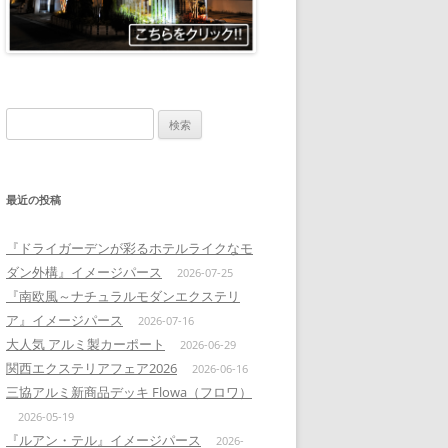
検
索:
最近の投稿
『ドライガーデンが彩るホテルライクなモ
ダン外構』イメージパース
2026-07-25
『南欧風～ナチュラルモダンエクステリ
ア』イメージパース
2026-07-16
大人気 アルミ製カーポート
2026-06-29
関西エクステリアフェア2026
2026-06-16
三協アルミ新商品デッキ Flowa（フロワ）
2026-05-19
『ルアン・テル』イメージパース
2026-