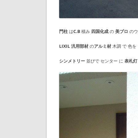
門柱
は
C.B
積み
四国化成
の
美ブロ
のウ
LIXIL
汎用部材
の
アルミ材
木調 で 色を
シンメトリー
並びで センター に
表札灯