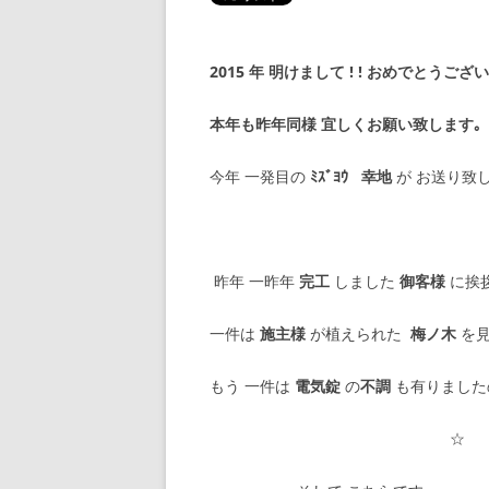
2015 年 明けまして ! ! おめでとうござ
本年も昨年同様 宜しくお願い致します｡
今年 一発目の
ﾐｽﾞﾖｳ
幸地
が お送り致し
昨年 一昨年
完工
しました
御客様
に挨
一件は
施主様
が植えられた
梅ノ木
を見
もう 一件は
電気錠
の
不調
も有りました
☆