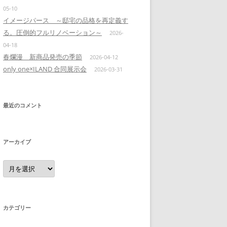
05-10
イメージパース ～邸宅の品格を再定義す
る。圧倒的フルリノベーション～
2026-
04-18
春爛漫 新商品発売の季節
2026-04-12
only one×ILAND 合同展示会
2026-03-31
最近のコメント
アーカイブ
ア
ー
カ
イ
ブ
カテゴリー