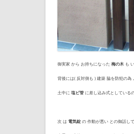
御実家 から お持ちになった
梅の木
も 
背後には( 反対側も ) 建築 脇を防犯の為
土中に
塩ビ管
に差し込み式としている
次 は
電気錠
の 作動が悪い との御話し