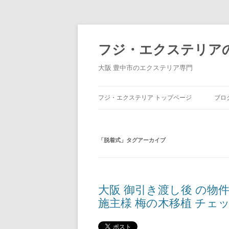
コ
ン
テ
フジ・エクステリア
ン
ツ
へ
大阪 豊中市のエクステリア専門
ス
キ
ッ
プ
フジ・エクステリア トップページ
ブロ
「
脱着式
」タグアーカイブ
大阪 御引き渡し後 の物件訪
施主様 梅の木移植 チェ