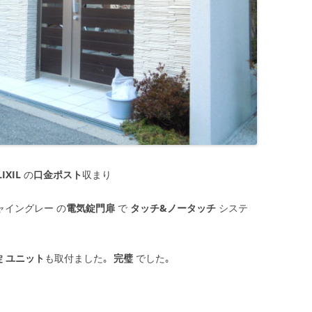
LIXIL
の
口金ポスト
収まり
イングレー の
電気錠門扉
で
タッチ&ノータッチ
システ
錠 ユニット
も取付ました｡
完璧
でした｡