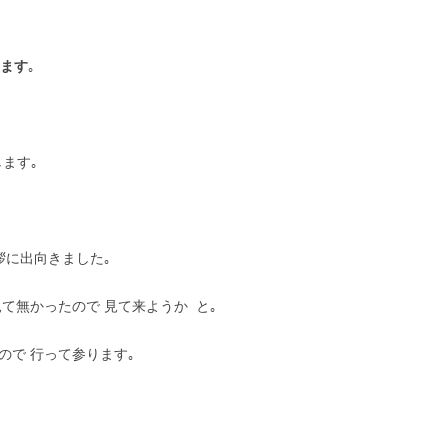
います
｡
ます｡
拶に出向きました｡
て無かったので 見て来ようか と｡
ので 行って参ります｡