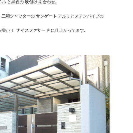
イル
と黒色の
吹付け
を合わせ｡
｡
三和シャッター
の
サンゲート
アルミとステンパイプの
も掛かり
ナイスファサード
に仕上がってます｡