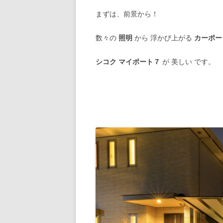
まずは、前景から！
数々の
照明
から 浮かび上がる
カーポー
シコク マイポート７
が 美しい です。