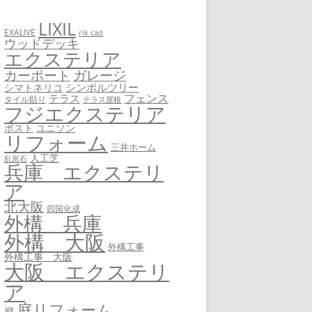
LIXIL
EXALIVE
rik cad
ウッドデッキ
エクステリア
カーポート
ガレージ
シンボルツリー
シマトネリコ
フェンス
テラス
タイル貼り
テラス屋根
フジエクステリア
ユニソン
ポスト
リフォーム
三井ホーム
人工芝
乱形石
兵庫 エクステリ
ア
北大阪
四国化成
外構 兵庫
外構 大阪
外構工事
外構工事 大阪
大阪 エクステリ
ア
庭リフォーム
庭