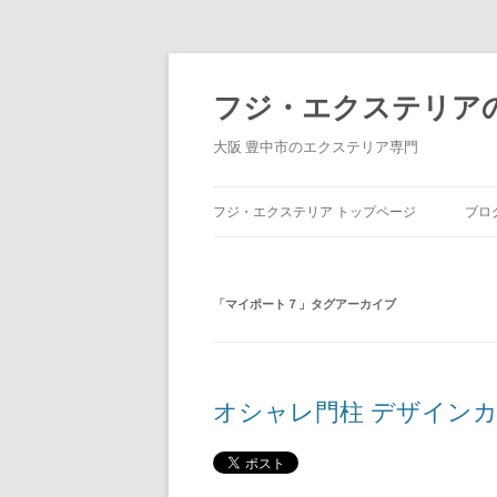
コ
ン
テ
フジ・エクステリア
ン
ツ
へ
大阪 豊中市のエクステリア専門
ス
キ
ッ
プ
フジ・エクステリア トップページ
ブロ
「
マイポート７
」タグアーカイブ
オシャレ門柱 デザインカ