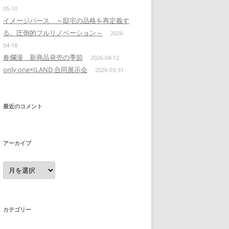
05-10
イメージパース ～邸宅の品格を再定義す
る。圧倒的フルリノベーション～
2026-
04-18
春爛漫 新商品発売の季節
2026-04-12
only one×ILAND 合同展示会
2026-03-31
最近のコメント
アーカイブ
ア
ー
カ
イ
ブ
カテゴリー