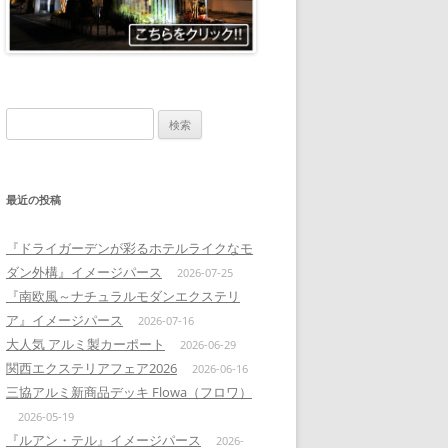
検
索:
最近の投稿
『ドライガーデンが彩るホテルライクなモ
ダン外構』イメージパース
2026-07-25
『南欧風～ナチュラルモダンエクステリ
ア』イメージパース
2026-07-16
大人気 アルミ製カーポート
2026-06-29
関西エクステリアフェア2026
2026-06-16
三協アルミ新商品デッキ Flowa（フロワ）
2026-05-19
『ルアン・テル』イメージパース
2026-