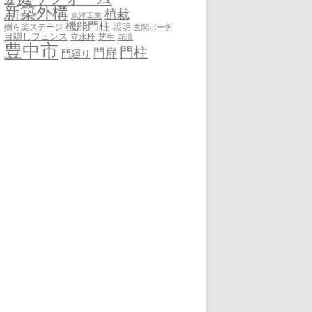
新築外構
植栽
東洋工業
機能門柱
照明
樹ら楽ステージ
玄関ポーチ
目隠しフェンス
立水栓
芝生
花壇
豊中市
門柱
門扉
門廻り