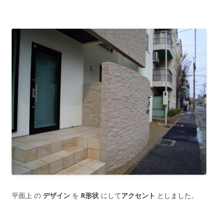
平面上 の
デザイン
を
R形状
にして
アクセント
としました。