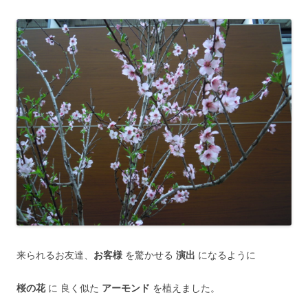
来られるお友達、
お客様
を驚かせる
演出
になるように
桜の花
に 良く似た
アーモンド
を植えました。