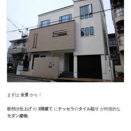
まずは
全景
から！
吹付け仕上げ
の
3階建て
に
テッセラ
の
タイル貼り
が特徴的な
モダン建物
。