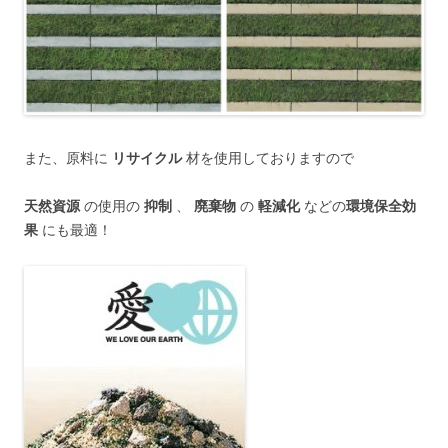
また、原料に
リサイクル
材を使用しておりますので
天然資源
の使用の
抑制
、
廃棄物
の
軽減化
などの
環境保全効
果
にも最適！