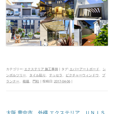
カテゴリー:
エクステリア 施工事例
| タグ:
エバーアートボード
、
シ
ンボルツリー
、
タイル貼り
、
テッセラ
、
ピクチャーウィンドウ
、
プ
ランナー
、
植栽
、
門柱
| 投稿日:
2017-04-06
|
大阪 豊中市 外構 エクステリア ＵＮＩＳ