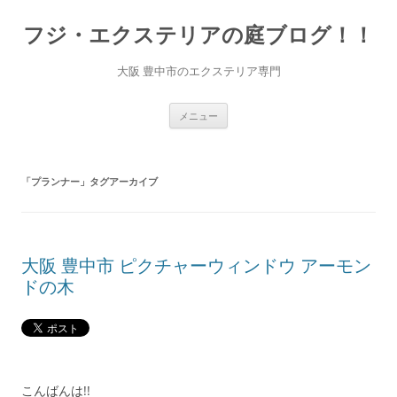
コ
ン
フジ・エクステリアの庭ブログ！！
テ
ン
ツ
へ
大阪 豊中市のエクステリア専門
ス
キ
ッ
プ
メニュー
「
プランナー
」タグアーカイブ
大阪 豊中市 ピクチャーウィンドウ アーモン
ドの木
こんばんは!!