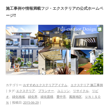
施工事例や情報満載フジ・エクステリアの公式ホームペ
ージ!!
カテゴリー:
おすすめエクステリアアイテム
、
エクステリア 施工事例
| タグ:
エクステリア
、
プランナー
、
ユニソン
、
リサイクル
、
リビ
オ
、
緑化地域
、
緑化率
、
緑化面積
、
豊中市
、
風致地区
、
ＵＮＩＳＯ
Ｎ
| 投稿日:
2015-06-29
|