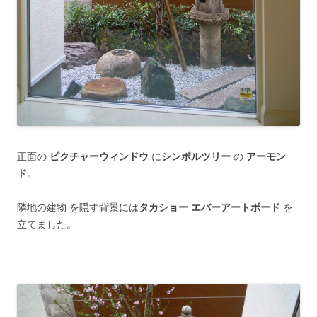
正面の
ピクチャーウィンドウ
に
シンボルツリー
の
アーモン
ド
。
隣地の建物 を隠す背景には
タカショー エバーアートボード
を
立てました。