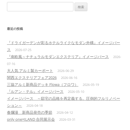
検
索:
最近の投稿
『ドライガーデンが彩るホテルライクなモダン外構』イメージパー
ス
2026-07-25
『南欧風～ナチュラルモダンエクステリア』イメージパース
2026-
07-16
大人気 アルミ製カーポート
2026-06-29
関西エクステリアフェア2026
2026-06-16
三協アルミ新商品デッキ Flowa（フロワ）
2026-05-19
『ルアン・テル』イメージパース
2026-05-10
イメージパース ～邸宅の品格を再定義する。圧倒的フルリノベー
ション～
2026-04-18
春爛漫 新商品発売の季節
2026-04-12
only one×ILAND 合同展示会
2026-03-31