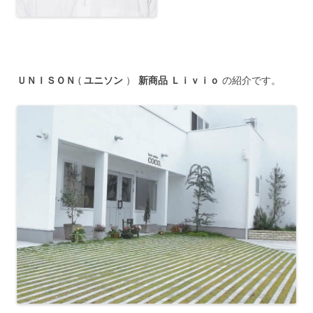
ＵＮＩＳＯＮ
(
ユニソン
）
新商品
Ｌｉｖｉｏ
の紹介です。