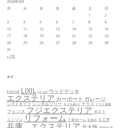
2026年8月
月
火
水
木
金
土
日
1
2
3
4
5
6
7
8
9
10
11
12
13
14
15
16
17
18
19
20
21
22
23
24
25
26
27
28
29
30
31
« 7月
タグ
LIXIL
ウッドデッキ
EXALIVE
rik cad
エクステリア
カーポート
ガレージ
シンボルツリー
テラス
シマトネリコ
タイル貼り
テラス屋根
フジエクステリア
フェンス
ポスト
リフォーム
ユニソン
人工芝
三井ホーム
乱形石
兵庫 エクステリア
北大阪
四国化成