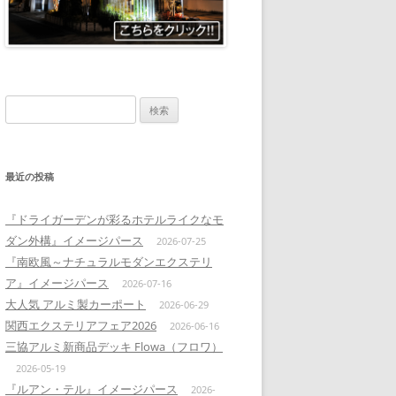
検
索:
最近の投稿
『ドライガーデンが彩るホテルライクなモ
ダン外構』イメージパース
2026-07-25
『南欧風～ナチュラルモダンエクステリ
ア』イメージパース
2026-07-16
大人気 アルミ製カーポート
2026-06-29
関西エクステリアフェア2026
2026-06-16
三協アルミ新商品デッキ Flowa（フロワ）
2026-05-19
『ルアン・テル』イメージパース
2026-