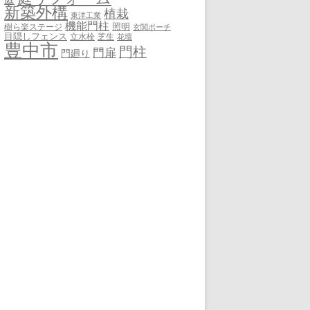
新築外構
植栽
東洋工業
機能門柱
照明
樹ら楽ステージ
玄関ポーチ
目隠しフェンス
立水栓
芝生
花壇
豊中市
門柱
門扉
門廻り