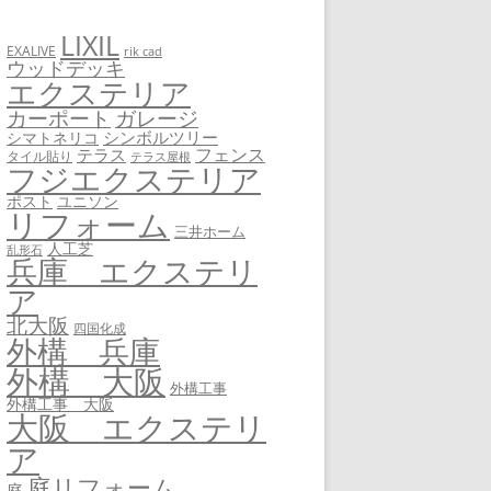
LIXIL
EXALIVE
rik cad
ウッドデッキ
エクステリア
カーポート
ガレージ
シンボルツリー
シマトネリコ
フェンス
テラス
タイル貼り
テラス屋根
フジエクステリア
ユニソン
ポスト
リフォーム
三井ホーム
人工芝
乱形石
兵庫 エクステリ
ア
北大阪
四国化成
外構 兵庫
外構 大阪
外構工事
外構工事 大阪
大阪 エクステリ
ア
庭リフォーム
庭