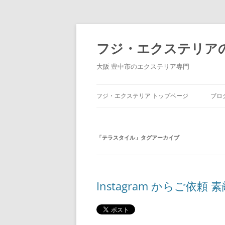
コ
ン
テ
フジ・エクステリア
ン
ツ
へ
大阪 豊中市のエクステリア専門
ス
キ
ッ
プ
フジ・エクステリア トップページ
ブロ
「
テラスタイル
」タグアーカイブ
Instagram からご依