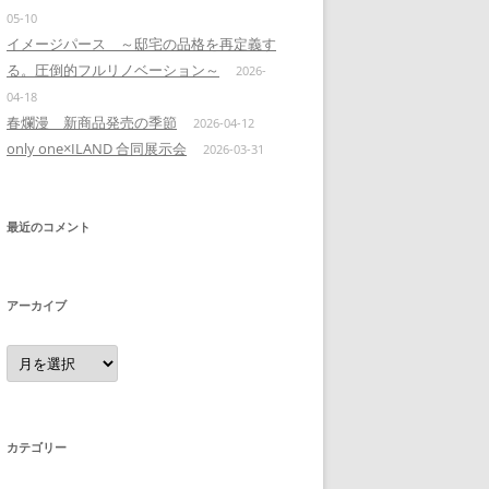
05-10
イメージパース ～邸宅の品格を再定義す
る。圧倒的フルリノベーション～
2026-
04-18
春爛漫 新商品発売の季節
2026-04-12
only one×ILAND 合同展示会
2026-03-31
最近のコメント
アーカイブ
ア
ー
カ
イ
ブ
カテゴリー