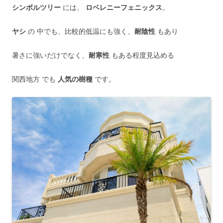
シンボルツリー
には、
ロベレニーフェニックス
。
ヤシ
の 中でも、比較的低温にも強く、
耐陰性
もあり
暑さに強いだけでなく、
耐寒性
もある程度見込める
関西地方 でも
人気の樹種
です。