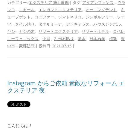
カテゴリー:
エクステリア 施工事例
| タグ:
アイアンフェンス
、
ウラ
マヨ
、
エカール
、
エレガントエクステリア
、
オーニングテント
、
キ
ューブポット
、
コニファー
、
シマトネリコ
、
シンボルツリー
、
ソテ
ツ
、
タイル貼り
、
タオルミーナ
、
デッキテラス
、
ハウスシンボル
、
ヤシ
、
ヤシの木
、
リゾートエクステリア
、
リゾートホテル
、
ロベレ
ニーフェニックス
、
中庭
、
乱形石貼り
、
噴水
、
日本石産
、
植栽
、
豊
中市
、
豪邸訪問
| 投稿日:
2021-07-15
|
Instagram からご依頼 素敵なリフォーム エ
クステリア 夜
こんにちは！