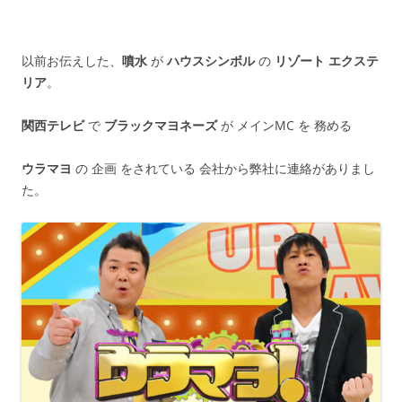
以前お伝えした、
噴水
が
ハウスシンボル
の
リゾート エクステ
リア
。
関西テレビ
で
ブラックマヨネーズ
が メインMC を 務める
ウラマヨ
の 企画 をされている 会社から弊社に連絡がありまし
た。