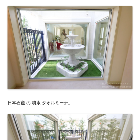
日本石産
の
噴水 タオルミーナ
。