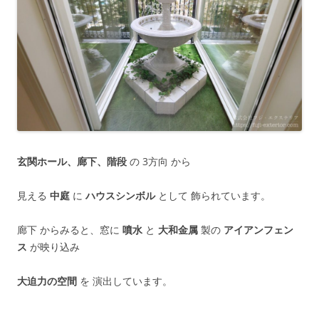
玄関ホール、廊下、階段
の 3方向 から
見える
中庭
に
ハウスシンボル
として 飾られています。
廊下 からみると、窓に
噴水
と
大和金属
製の
アイアンフェン
ス
が映り込み
大迫力の空間
を 演出しています。