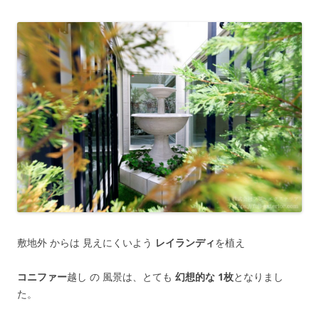
敷地外 からは 見えにくいよう
レイランディ
を植え
コニファー
越し の 風景は、とても
幻想的な 1枚
となりまし
た。