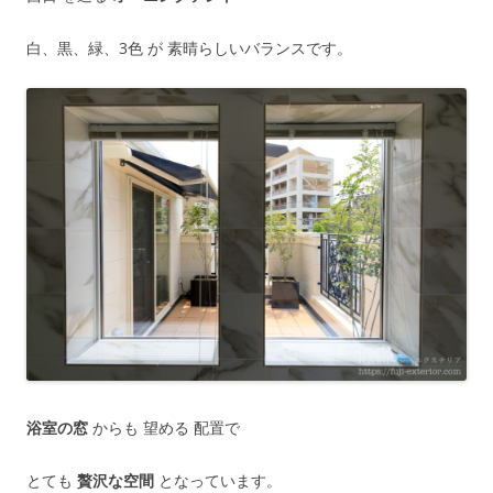
白、黒、緑、3色 が 素晴らしいバランスです。
浴室の窓
からも 望める 配置で
とても
贅沢な空間
となっています。