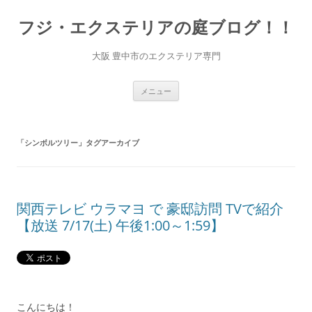
コ
ン
フジ・エクステリアの庭ブログ！！
テ
ン
ツ
へ
大阪 豊中市のエクステリア専門
ス
キ
ッ
プ
メニュー
「
シンボルツリー
」タグアーカイブ
関西テレビ ウラマヨ で 豪邸訪問 TVで紹介
【放送 7/17(土) 午後1:00～1:59】
こんにちは！