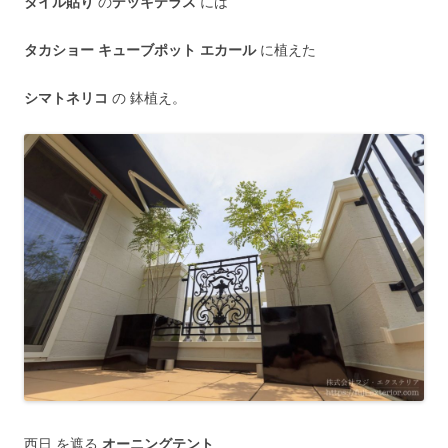
タイル貼り
の
デッキテラス
には
タカショー キューブポット エカール
に植えた
シマトネリコ
の 鉢植え。
西日 を遮る
オーニングテント