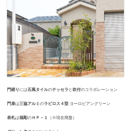
門廻り
には
石風タイル
の
テッセラ
と
吹付
のコラボレーション
門扉
は
三協アルミ
の
ラビロス４型
ヨーロピアングリーン
表札
は
福彫
の
ＨＰ－１
（※現在廃盤）