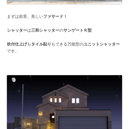
まずは前景。美しい
ファサード！
シャッター
は
三和シャッター
の
サンゲートＲ型
吹付仕上げ
も
タイル貼り
もできる万能型の
ユニットシャッター
です。