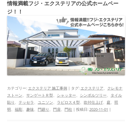
情報満載フジ・エクステリアの公式ホームペー
ジ！！
カテゴリー:
エクステリア 施工事例
| タグ:
エクステリア
、
クレモナ
ストーン
、
サンゲートＲ型
、
シャッター
、
シンボルツリー
、
タイル
貼り
、
テッセラ
、
ユニソン
、
ラビロス４型
、
吹付仕上げ
、
庭
、
照
明
、
福彫
、
趣味
、
門廻り
、
門扉
、
門柱
| 投稿日:
2020-11-01
|