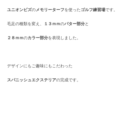
ユニオンビズ
の
メモリーターフ
を使った
ゴルフ練習場
です。
毛足の種類を変え、
１３ｍｍ
の
パター部分
と
２８ｍｍ
の
カラー部分
を表現しました。
デザインにもご趣味にもこだわった
スパニッシュエクステリア
の完成です。