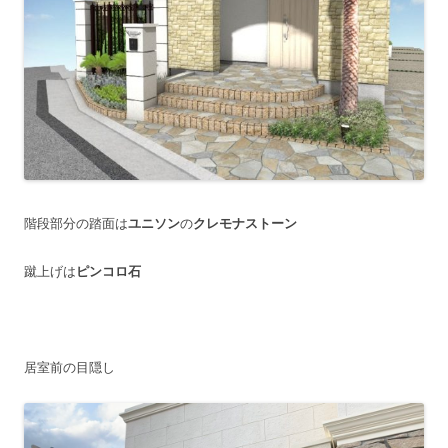
階段部分の踏面は
ユニソン
の
クレモナストーン
蹴上げは
ピンコロ石
居室前の目隠し