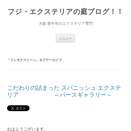
コ
ン
フジ・エクステリアの庭ブログ！！
テ
ン
ツ
へ
大阪 豊中市のエクステリア専門
ス
キ
ッ
プ
メニュー
「
クレモナストーン
」タグアーカイブ
こだわりの詰まった スパニッシュ エクステ
リア ～パースギャラリー～
おはようございます。