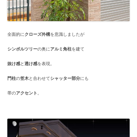
全面的に
クローズ外構
を意識しましたが
シンボルツリー
の奥に
アルミ角柱
を建て
抜け感
と
透け感
を表現。
門柱
の
笠木
と合わせて
シャッター部分
にも
帯の
アクセント
。