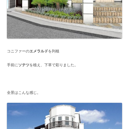
コニファーの
エメラルド
を列植
手前に
ソテツ
を植え、下草で彩りました。
全景はこんな感じ。